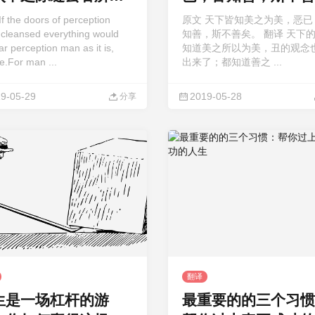
物
 the doors of perception
原文 天下皆知美之为美，恶已
 cleansed everything would
知善，斯不善矣。 翻译 天下
r perception man as it is,
知道美之所以为美，丑的观念
ite.For man ...
出来了；都知道善之 ...
9-05-29
2019-05-28
分享
翻译
生是一场杠杆的游
最重要的的三个习惯