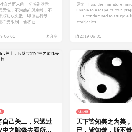
 对自然而来的一切感到满意，
原文 Thus, the immature mind
双元性，不为嫉妒所束缚，不
unable to escape its own prej
于成功或失败，即使在行动
… is condemned to struggle i
也不受限制，他将被 ...
straitjacket ...
9-06-01
2019-05-31
分享
典
读经典
将自己关上，只透过
天下皆知美之为美，
穴中之隙缝去看所有
已，皆知善，斯不善