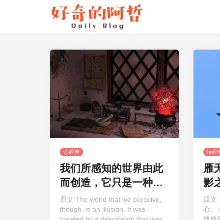
读经典
读经
我们所感知的世界由此
雁
而创造，它只是一种幻
影
觉
原文 The world that we perceive,
原文
though, is an illusion. It was
心。
created by a description that was
典典