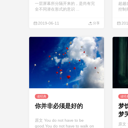
一层屏幕所分隔开来的，是尚有完
超越
全不同潜在形式的意识 ...
控制外
2019-06-11
201
分享
读经典
读经
你并非必须是好的
梦
梦
原文 You do not have to be
原文
good.You do not have to walk on