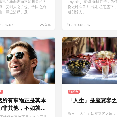
恶死之非弱丧而不知归者邪？
anything. 翻译 无所期待，
姬，艾封人之子也。晋国之始
物做好准备！ 出处 植芝盛平
，涕泣沾襟。及 ...
道创始人。 ...
9-06-07
2019-06-06
分享
典
读经典
然所有事物正是其本
「人生」是座宴客之
而非其他，不如就大
原文 「人生」是座宴客之屋，
吧！