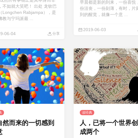
 既然所有事物正是其本身而非
早晨都是新的到来，一份喜悦
，不如就大笑吧！ 出处 龙钦巴
份沮丧，一份刻薄，有时，片
Longchen Rabjampa），是
到的醒觉，就像一个意 ...
教与宁玛派最 ...
2019-06-03
9-06-04
分享
典
读经典
自然而来的一切感到
人，已将一个世界创
意
成两个