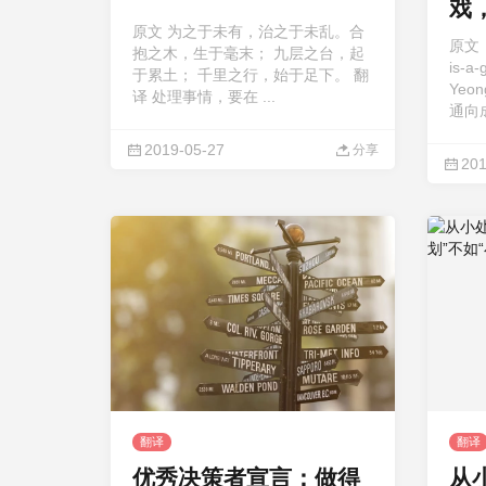
戏
原文 为之于未有，治之于未乱。合
戏
原文：h
抱之木，生于毫末； 九层之台，起
is-a
于累土； 千里之行，始于足下。 翻
Ye
译 处理事情，要在 ...
通向成
2019-05-27
分享
201
翻译
翻译
优秀决策者宣言：做得
从