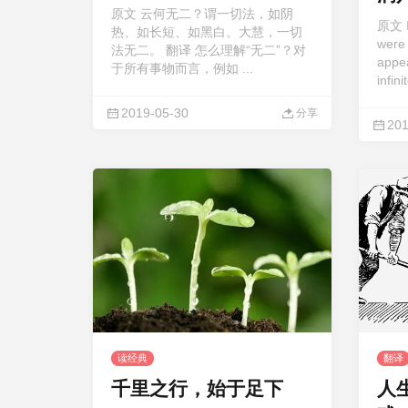
原文 云何无二？谓一切法，如阴
事
原文 If
热、如长短、如黑白。大慧，一切
were
法无二。 翻译 怎么理解“无二”？对
appea
于所有事物而言，例如 ...
infin
2019-05-30
分享
201
读经典
翻译
千里之行，始于足下
人