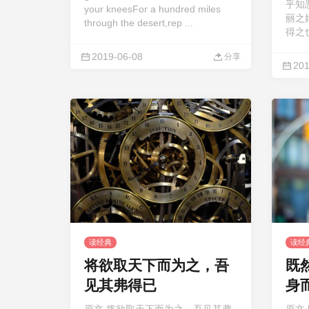
乎知
your kneesFor a hundred miles
丽之
through the desert,rep ...
得之也
2019-06-08
分享
201
读经典
读经
将欲取天下而为之，吾
既
见其弗得已
身
笑