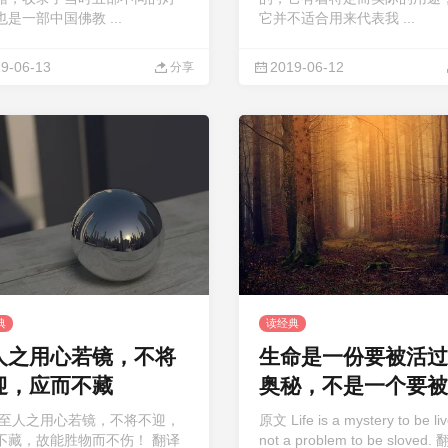
是一部中国佛教 ...
它并不适合用来代表我 ...
9-06-13
2019-06-12
分享
典
读经典
人之用心若镜，不将
生命是一份要被活过
迎，应而不藏
奥秘，不是一个要被
决的问题
 至人之用心若镜，不将不迎，
原文 Life is a mystery to be li
不藏，故能胜物而不伤！ 翻译
not a problem to be sloved.