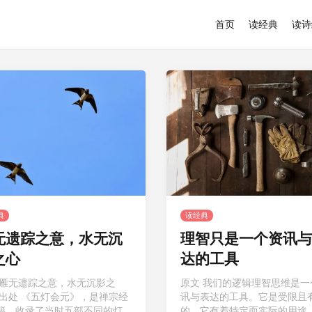
首页
读经典
读诗
典
读经典
无遗踪之意，水无沉
理智只是一个资讯与
之心
达的工具
 雁无遗踪之意，水无沉影之
原文 我们的逻辑理智思维是一
 出处 《五灯会元》，是禅宗经
讯与表达的工具。它是受限且
籍，收录了当时五部不同的灯
的，它有着特定而实际的用途