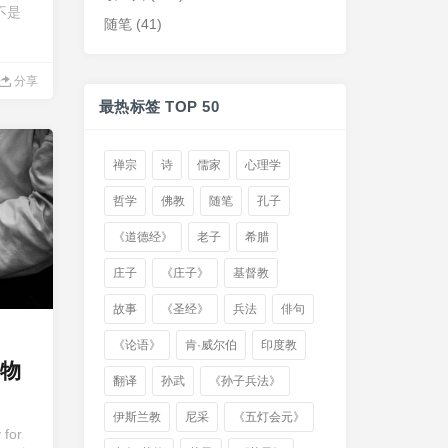
不是
随笔
(41)
分享
最热标签 TOP 50
禅宗
诗
儒家
心理学
哲学
佛教
随笔
孔子
《道德经》
老子
希腊
庄子
《庄子》
基督教
故事
《圣经》
兵法
俳句
《论语》
肯·威尔伯
印度教
物
翻译
孙武
《孙子兵法》
伊斯兰教
尼采
《五灯会元》
 for