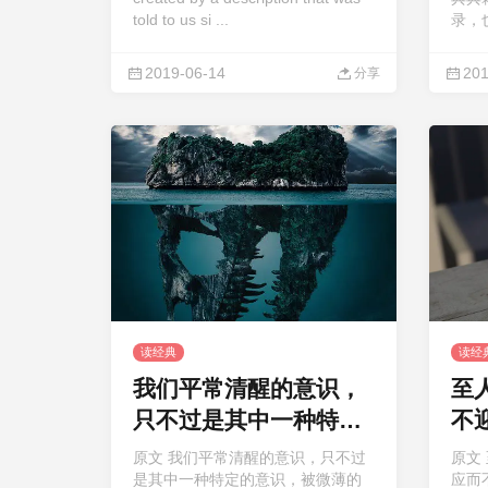
told to us si ...
录，也
2019-06-14
201
分享
读经典
读经
我们平常清醒的意识，
至
只不过是其中一种特定
不
的意识
原文 我们平常清醒的意识，只不过
原文
是其中一种特定的意识，被微薄的
应而