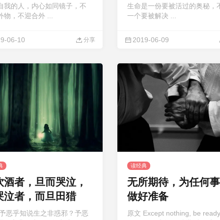
自我的人，内心如同镜子，不
生命是一份要被活过的奥秘，
物，不迎合外 ...
一个要被解决 ...
9-06-10
2019-06-09
分享
典
读经典
饮酒者，旦而哭泣，
无所期待，为任何事
哭泣者，而旦田猎
做好准备
 予恶乎知说生之非惑邪？予恶
原文 Except nothing, be ready