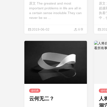
原文 The greatest and most
原文
important problems in life are all in
超越
a certain sense insoluble.They can
执着
never be so ...
中，
2019-06-02
201
分享
读经典
读经
云何无二？
人
洞