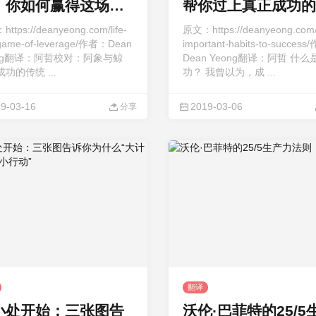
，你如何赢得这场游
帮你过上真正成功的
？
生
ttps://deanyeong.com/life-
原文：https://deanyeong.com/
-game-of-leverage/作者：Dean
important-habits-to-succes
ong翻译：阿哲校对：阿象与鲸
Dean Yeong翻译：阿哲 什么
功的传统 ...
功？ 我曾以为，成 ...
9-03-16
2019-03-06
分享
翻译
小处开始：三张图告
沃伦·巴菲特的25/5