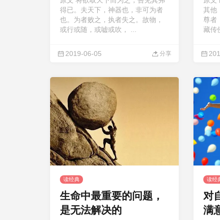
原文 将欲取天下而为之，吾见其弗
原文
得已。夫天下，神器也，非可为者
其他
也。为者败之，执者失之。故物，
尊者（
或行或随，或嘘或吹， ...
藏传佛
2019-06-05
201
分享
读经典
读经
生命中最重要的问题，
对
是无法解决的
满