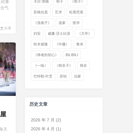
为任何事
卡尔·荣格
荀子
《荀子》
，合气
苏格拉底
艺术
松尾芭蕉
《淮南子》
道家
医学
分享
刘安
威廉·莎士比亚
《大学》
铃木俊隆
《中庸》
鲁米
《禅者的初心》
BILIBILI
《一味》
《韩非子》
韩非
巴特勒·叶芝
苏轼
法家
历史文章
屋
2026 年 7 月
(2)
2026 年 4 月
(1)
每天