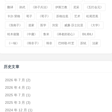
翻译
孙武
《孙子兵法》
伊斯兰教
尼采
《五灯会元》
卡尔·荣格
荀子
《荀子》
苏格拉底
艺术
松尾芭蕉
《淮南子》
道家
医学
刘安
威廉·莎士比亚
《大学》
铃木俊隆
《中庸》
鲁米
《禅者的初心》
BILIBILI
《一味》
《韩非子》
韩非
巴特勒·叶芝
苏轼
法家
历史文章
2026 年 7 月
(2)
2026 年 4 月
(1)
2025 年 7 月
(1)
2025 年 3 月
(3)
2024 年 12 月
(1)