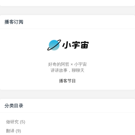
播客订阅
好奇的阿哲 × 小宇宙
讲讲故事，聊聊天
播客节目
分类目录
做研究
(5)
翻译
(9)