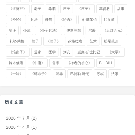
《道德经》
老子
希腊
庄子
《庄子》
基督教
故事
《圣经》
兵法
俳句
《论语》
肯·威尔伯
印度教
翻译
孙武
《孙子兵法》
伊斯兰教
尼采
《五灯会元》
卡尔·荣格
荀子
《荀子》
苏格拉底
艺术
松尾芭蕉
《淮南子》
道家
医学
刘安
威廉·莎士比亚
《大学》
铃木俊隆
《中庸》
鲁米
《禅者的初心》
BILIBILI
《一味》
《韩非子》
韩非
巴特勒·叶芝
苏轼
法家
历史文章
2026 年 7 月
(2)
2026 年 4 月
(1)