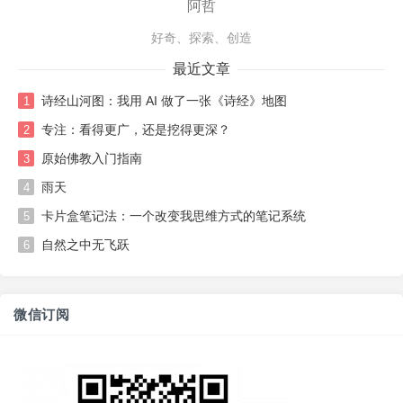
阿哲
好奇、探索、创造
最近文章
诗经山河图：我用 AI 做了一张《诗经》地图
1
专注：看得更广，还是挖得更深？
2
原始佛教入门指南
3
雨天
4
卡片盒笔记法：一个改变我思维方式的笔记系统
5
自然之中无飞跃
6
微信订阅