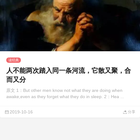
读经典
人不能两次踏入同一条河流，它散又聚，合
而又分
原文 1：But other men know not what they are doing when
awake,even as they forget what they do in sleep. 2：Hea ...
2019-10-16
分享