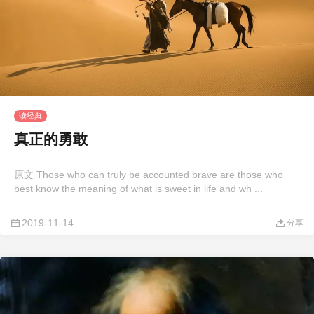
读经典
真正的勇敢
原文 Those who can truly be accounted brave are those who
best know the meaning of what is sweet in life and wh ...
2019-11-14
分享