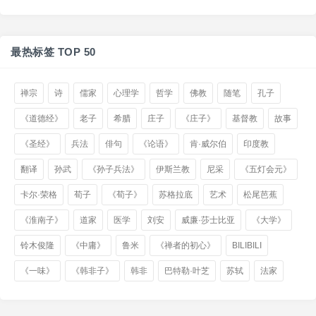
最热标签 TOP 50
禅宗
诗
儒家
心理学
哲学
佛教
随笔
孔子
《道德经》
老子
希腊
庄子
《庄子》
基督教
故事
《圣经》
兵法
俳句
《论语》
肯·威尔伯
印度教
翻译
孙武
《孙子兵法》
伊斯兰教
尼采
《五灯会元》
卡尔·荣格
荀子
《荀子》
苏格拉底
艺术
松尾芭蕉
《淮南子》
道家
医学
刘安
威廉·莎士比亚
《大学》
铃木俊隆
《中庸》
鲁米
《禅者的初心》
BILIBILI
《一味》
《韩非子》
韩非
巴特勒·叶芝
苏轼
法家