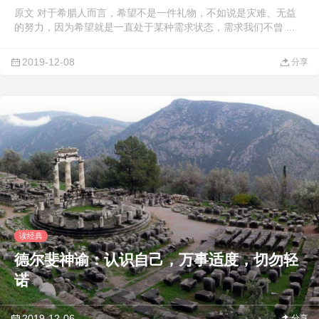
原文 对于希腊人而言，希望不是一件礼物，不如说是灾难、无益
的努力，因为希望就是一直处于某种需求状态，需求我们不曾 ...
2019-12-08
分享
读经典
德尔斐神谕：认识自己，万事适度，切勿轻
诺
2019-12-06
分享