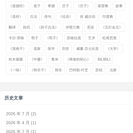
《道德经》
老子
希腊
庄子
《庄子》
基督教
故事
《圣经》
兵法
俳句
《论语》
肯·威尔伯
印度教
翻译
孙武
《孙子兵法》
伊斯兰教
尼采
《五灯会元》
卡尔·荣格
荀子
《荀子》
苏格拉底
艺术
松尾芭蕉
《淮南子》
道家
医学
刘安
威廉·莎士比亚
《大学》
铃木俊隆
《中庸》
鲁米
《禅者的初心》
BILIBILI
《一味》
《韩非子》
韩非
巴特勒·叶芝
苏轼
法家
历史文章
2026 年 7 月
(2)
2026 年 4 月
(1)
2025 年 7 月
(1)