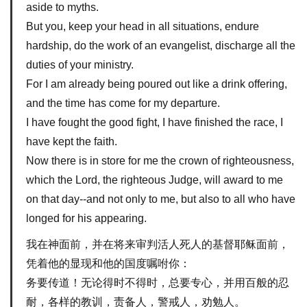
aside to myths.
But you, keep your head in all situations, endure
hardship, do the work of an evangelist, discharge all the
duties of your ministry.
For I am already being poured out like a drink offering,
and the time has come for my departure.
I have fought the good fight, I have finished the race, I
have kept the faith.
Now there is in store for me the crown of righteousness,
which the Lord, the righteous Judge, will award to me
on that day--and not only to me, but also to all who have
longed for his appearing.
我在神面前，并在将来审判活人死人的基督耶稣面前，
凭着他的显现和他的国度嘱咐你：
务要传道！无论得时不得时，总要专心，并用百般的忍
耐，各样的教训，责备人，警戒人，劝勉人。