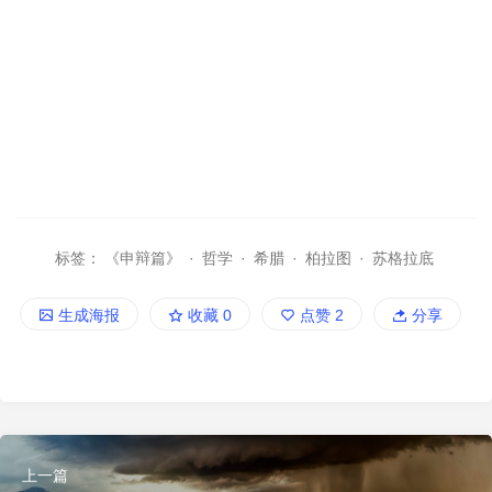
标签：
《申辩篇》
·
哲学
·
希腊
·
柏拉图
·
苏格拉底
生成海报
收藏
0
点赞
2
分享
上一篇