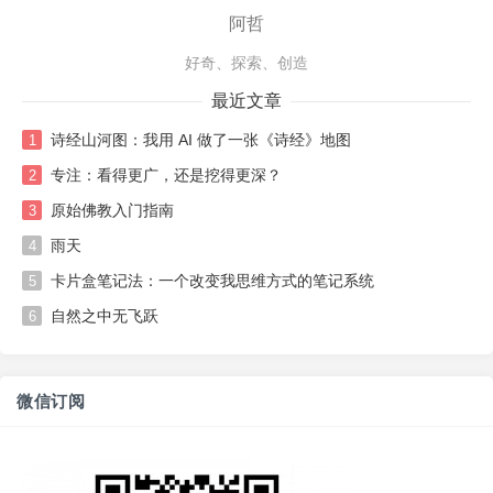
阿哲
好奇、探索、创造
最近文章
诗经山河图：我用 AI 做了一张《诗经》地图
1
专注：看得更广，还是挖得更深？
2
原始佛教入门指南
3
雨天
4
卡片盒笔记法：一个改变我思维方式的笔记系统
5
自然之中无飞跃
6
微信订阅