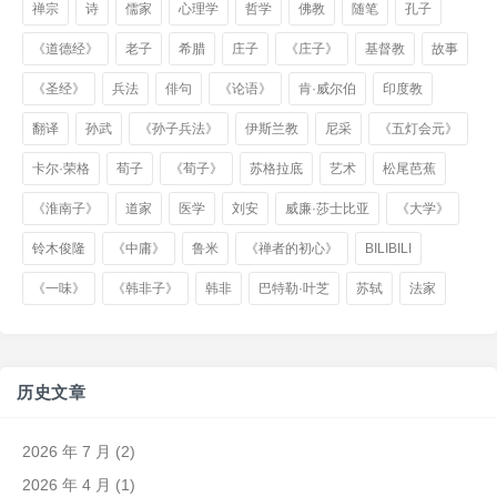
禅宗
诗
儒家
心理学
哲学
佛教
随笔
孔子
《道德经》
老子
希腊
庄子
《庄子》
基督教
故事
《圣经》
兵法
俳句
《论语》
肯·威尔伯
印度教
翻译
孙武
《孙子兵法》
伊斯兰教
尼采
《五灯会元》
卡尔·荣格
荀子
《荀子》
苏格拉底
艺术
松尾芭蕉
《淮南子》
道家
医学
刘安
威廉·莎士比亚
《大学》
铃木俊隆
《中庸》
鲁米
《禅者的初心》
BILIBILI
《一味》
《韩非子》
韩非
巴特勒·叶芝
苏轼
法家
历史文章
2026 年 7 月
(2)
2026 年 4 月
(1)