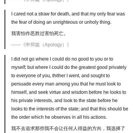
I cared not a straw for death, and that my only fear was
the fear of doing an unrighteous or unholy thing.
我害怕作恶胜过害怕死亡。
《申辩篇（Apology）》
I did not go where I could do no good to you or to
myself; but where I could do the greatest good privately
to everyone of you, thither I went, and sought to
persuade every man among you that he must look to
himself, and seek virtue and wisdom before he looks to
his private interests, and look to the state before he
looks to the interests of the state; and that this should be
the order which he observes in all his actions.
我不去追求那些我不会让任何人得益的方向，我选择了