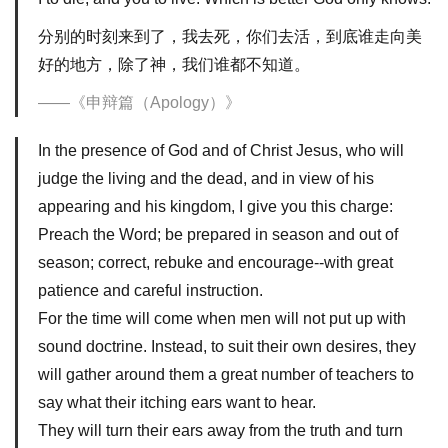
分别的时刻来到了，我去死，你们去活，到底谁走向美
好的地方，除了神，我们谁都不知道。
《申辩篇（Apology）》
In the presence of God and of Christ Jesus, who will
judge the living and the dead, and in view of his
appearing and his kingdom, I give you this charge:
Preach the Word; be prepared in season and out of
season; correct, rebuke and encourage--with great
patience and careful instruction.
For the time will come when men will not put up with
sound doctrine. Instead, to suit their own desires, they
will gather around them a great number of teachers to
say what their itching ears want to hear.
They will turn their ears away from the truth and turn