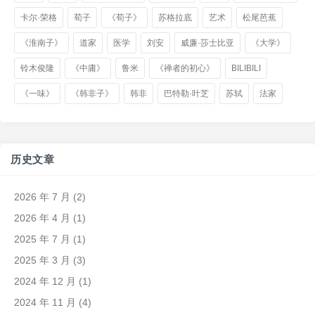
卡尔·荣格
荀子
《荀子》
苏格拉底
艺术
松尾芭蕉
《淮南子》
道家
医学
刘安
威廉·莎士比亚
《大学》
铃木俊隆
《中庸》
鲁米
《禅者的初心》
BILIBILI
《一味》
《韩非子》
韩非
巴特勒·叶芝
苏轼
法家
历史文章
2026 年 7 月
(2)
2026 年 4 月
(1)
2025 年 7 月
(1)
2025 年 3 月
(3)
2024 年 12 月
(1)
2024 年 11 月
(4)