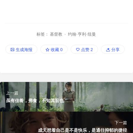
标签：
基督教
·
约翰·亨利·纽曼
生成海报
收藏
0
点赞
2
分享
上一篇
虽有佳肴，弗食，不知其旨也
下一篇
成天想着自己是不是快乐，是通往抑郁的捷径