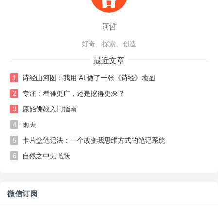
阿哲
好奇、探索、创造
最近文章
诗经山河图：我用 AI 做了一张《诗经》地图
1
专注：看得更广，还是挖得更深？
2
原始佛教入门指南
3
雨天
4
卡片盒笔记法：一个改变我思维方式的笔记系统
5
自然之中无飞跃
6
微信订阅