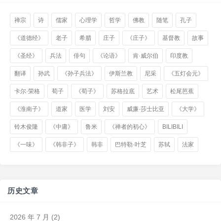
禅宗
诗
儒家
心理学
哲学
佛教
随笔
孔子
《道德经》
老子
希腊
庄子
《庄子》
基督教
故事
《圣经》
兵法
俳句
《论语》
肯·威尔伯
印度教
翻译
孙武
《孙子兵法》
伊斯兰教
尼采
《五灯会元》
卡尔·荣格
荀子
《荀子》
苏格拉底
艺术
松尾芭蕉
《淮南子》
道家
医学
刘安
威廉·莎士比亚
《大学》
铃木俊隆
《中庸》
鲁米
《禅者的初心》
BILIBILI
《一味》
《韩非子》
韩非
巴特勒·叶芝
苏轼
法家
历史文章
2026 年 7 月
(2)