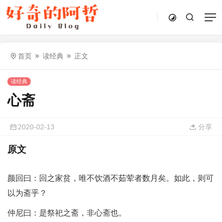
首页
读经典
正文
读经典
心斋
2020-02-13
分享
原文
颜回曰：回之家贫，唯不饮酒不茹荤者数月矣。如此，则可
以为斋乎？
仲尼曰：是祭祀之斋，非心斋也。