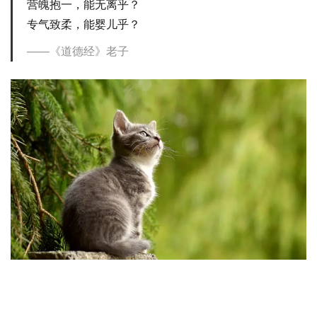
营魄抱一，能无离乎？
专气致柔，能婴儿乎？
《道德经》老子