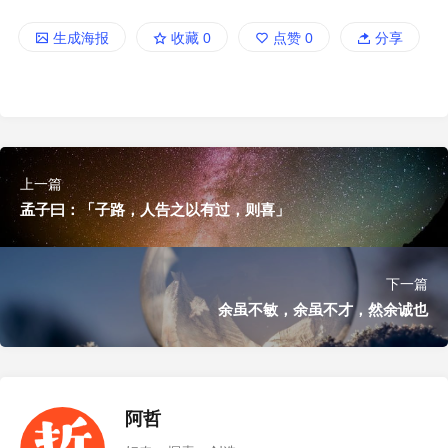
生成海报
收藏
0
点赞
0
分享
上一篇
孟子曰：「子路，人告之以有过，则喜」
下一篇
余虽不敏，余虽不才，然余诚也
阿哲