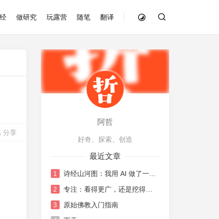
经
做研究
玩露营
随笔
翻译
阿哲
分享
好奇、探索、创造
最近文章
诗经山河图：我用 AI 做了一张《诗经》地图
1
专注：看得更广，还是挖得更深？
2
原始佛教入门指南
3