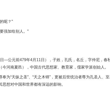
的呢？”
要强加给别人。”
8日―公元前479年4月11日），子姓，孔氏，名丘，字仲尼，春
（今河南夏邑），中国古代思想家、教育家，儒家学派创始人。
奉为“天纵之圣”、“天之木铎”，更被后世统治者尊为孔圣人、至
其思想对中国和世界都有深远的影响。