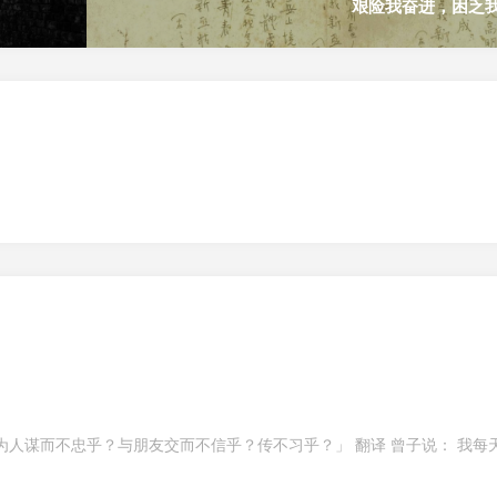
艰险我奋进，困乏
为人谋而不忠乎？与朋友交而不信乎？传不习乎？」 翻译 曾子说： 我每