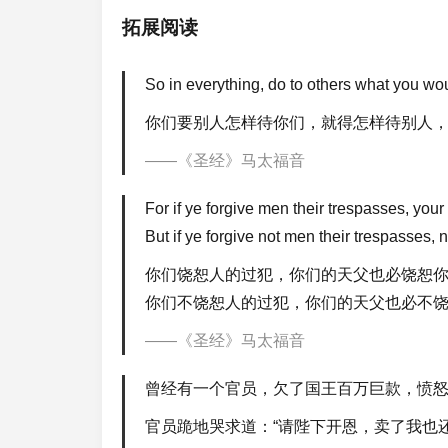
拓展阅读
So in everything, do to others what you wo
你们要别人怎样待你们，就得怎样待别人
《圣经》马太福音
For if ye forgive men their trespasses, your
But if ye forgive not men their trespasses, 
你们饶恕人的过犯，你们的天父也必饶恕
你们不饶恕人的过犯，你们的天父也必不
《圣经》马太福音
曾经有一个官员，欠了国王百万巨款，愤怒
官员跪地哭求道：“请陛下开恩，卖了我也