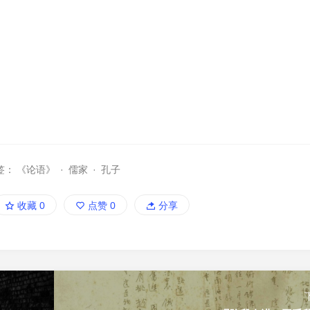
签：
《论语》
·
儒家
·
孔子
收藏
0
点赞
0
分享