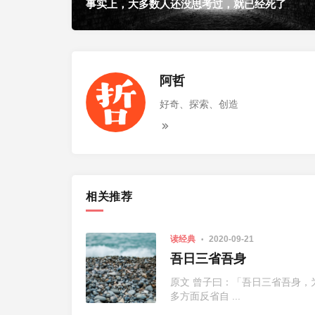
事实上，大多数人还没思考过，就已经死了
阿哲
好奇、探索、创造
相关推荐
读经典
2020-09-21
吾日三省吾身
原文 曾子曰：「吾日三省吾身，
多方面反省自 ...