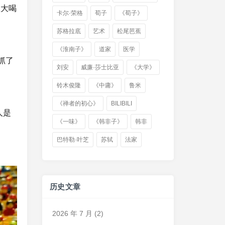
从大喝
卡尔·荣格
荀子
《荀子》
苏格拉底
艺术
松尾芭蕉
《淮南子》
道家
医学
抓了
刘安
威廉·莎士比亚
《大学》
铃木俊隆
《中庸》
鲁米
《禅者的初心》
BILIBILI
人是
《一味》
《韩非子》
韩非
巴特勒·叶芝
苏轼
法家
历史文章
2026 年 7 月
(2)