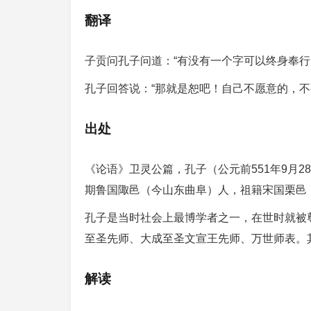
翻译
子贡问孔子问道：“有没有一个字可以终身奉行
孔子回答说：“那就是恕吧！自己不愿意的，不
出处
《论语》卫灵公篇，孔子（公元前551年9月2
期鲁国陬邑（今山东曲阜）人，祖籍宋国栗邑
孔子是当时社会上最博学者之一，在世时就被尊
至圣先师、大成至圣文宣王先师、万世师表。
解读