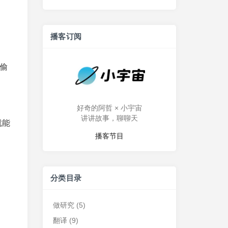
。
播客订阅
偷
好奇的阿哲 × 小宇宙
讲讲故事，聊聊天
就能
播客节目
分类目录
做研究
(5)
翻译
(9)