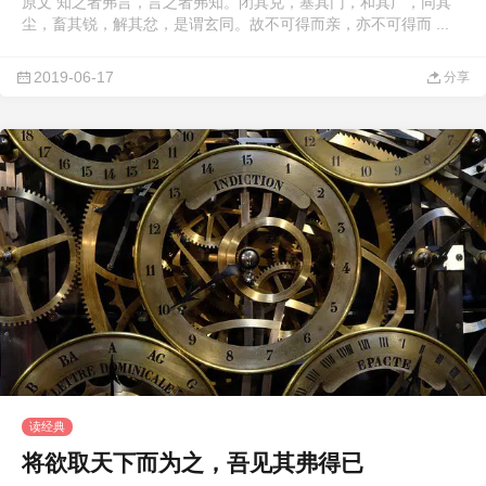
原文 知之者弗言，言之者弗知。闭其兑，塞其门，和其广，同其
尘，畜其锐，解其忿，是谓玄同。故不可得而亲，亦不可得而 ...
2019-06-17
分享
读经典
将欲取天下而为之，吾见其弗得已