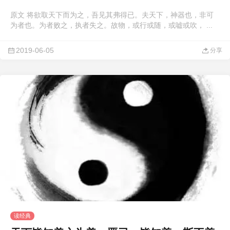
原文 将欲取天下而为之，吾见其弗得已。夫天下，神器也，非可
为者也。为者败之，执者失之。故物，或行或随，或嘘或吹， ...
2019-06-05
分享
读经典