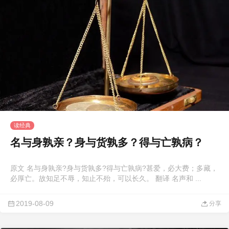
读经典
名与身孰亲？身与货孰多？得与亡孰病？
原文 名与身孰亲?身与货孰多?得与亡孰病?甚爱，必大费；多藏，
必厚亡。故知足不辱，知止不殆，可以长久。 翻译 名声和 ...
2019-08-09
分享