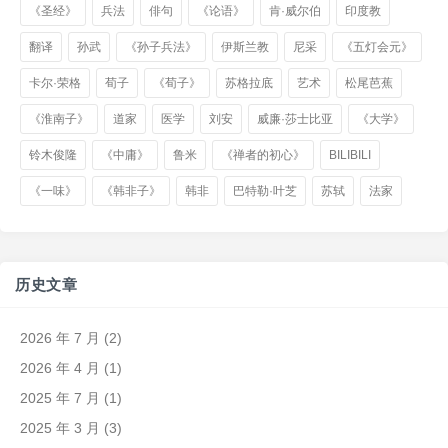
《圣经》
兵法
俳句
《论语》
肯·威尔伯
印度教
翻译
孙武
《孙子兵法》
伊斯兰教
尼采
《五灯会元》
卡尔·荣格
荀子
《荀子》
苏格拉底
艺术
松尾芭蕉
《淮南子》
道家
医学
刘安
威廉·莎士比亚
《大学》
铃木俊隆
《中庸》
鲁米
《禅者的初心》
BILIBILI
《一味》
《韩非子》
韩非
巴特勒·叶芝
苏轼
法家
历史文章
2026 年 7 月
(2)
2026 年 4 月
(1)
2025 年 7 月
(1)
2025 年 3 月
(3)