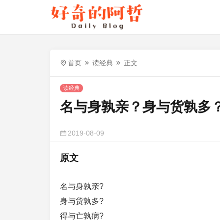
首页
读经典
正文
读经典
名与身孰亲？身与货孰多
2019-08-09
原文
名与身孰亲?
身与货孰多?
得与亡孰病?