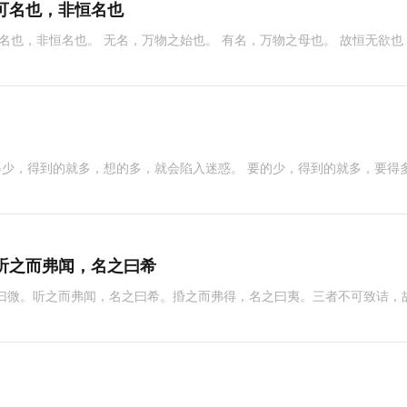
可名也，非恒名也
可名也，非恒名也。 无名，万物之始也。 有名，万物之母也。 故恒无欲也
想得少，得到的就多，想的多，就会陷入迷惑。 要的少，得到的就多，要得
听之而弗闻，名之曰希
之曰微。听之而弗闻，名之曰希。捪之而弗得，名之曰夷。三者不可致诘，