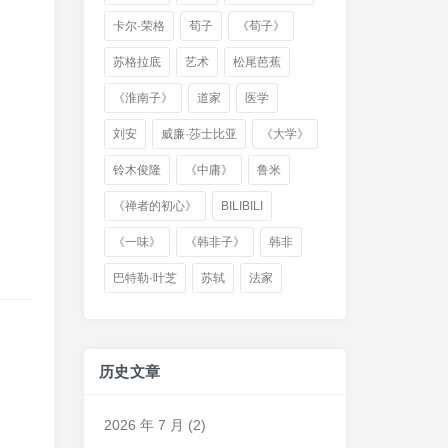
卡尔·荣格
荀子
《荀子》
苏格拉底
艺术
松尾芭蕉
《淮南子》
道家
医学
刘安
威廉·莎士比亚
《大学》
铃木俊隆
《中庸》
鲁米
《禅者的初心》
BILIBILI
《一味》
《韩非子》
韩非
巴特勒·叶芝
苏轼
法家
历史文章
2026 年 7 月
(2)