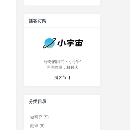
播客订阅
好奇的阿哲 × 小宇宙
讲讲故事，聊聊天
播客节目
分类目录
做研究
(5)
翻译
(9)