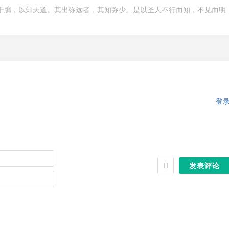
窥于牖，以知天道。其出弥远者，其知弥少。是以圣人不行而知，不见而明
登
昵
称
邮
箱