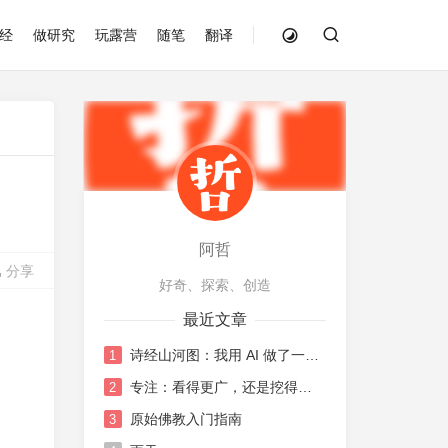
经
做研究
玩露营
随笔
翻译
阿哲
分享
好奇、探索、创造
最近文章
诗经山河图：我用 AI 做了一张《诗经》地图
1
专注：看得更广，还是挖得更深？
2
原始佛教入门指南
3