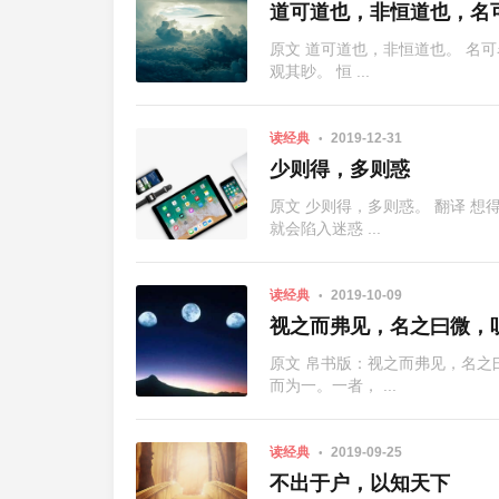
道可道也，非恒道也，名
原文 道可道也，非恒道也。 名
观其眇。 恒 ...
读经典
2019-12-31
少则得，多则惑
原文 少则得，多则惑。 翻译 
就会陷入迷惑 ...
读经典
2019-10-09
视之而弗见，名之曰微，
原文 帛书版：视之而弗见，名
而为一。一者， ...
读经典
2019-09-25
不出于户，以知天下