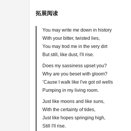
拓展阅读
You may write me down in history
With your bitter, twisted lies,
You may trod me in the very dirt
But still, like dust, I'll rise.
Does my sassiness upset you?
Why are you beset with gloom?
’Cause I walk like I've got oil wells
Pumping in my living room.
Just like moons and like suns,
With the certainty of tides,
Just like hopes springing high,
Still I'll rise.