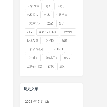
卡尔·荣格
荀子
《荀子》
苏格拉底
艺术
松尾芭蕉
《淮南子》
道家
医学
刘安
威廉·莎士比亚
《大学》
铃木俊隆
《中庸》
鲁米
《禅者的初心》
BILIBILI
《一味》
《韩非子》
韩非
巴特勒·叶芝
苏轼
法家
历史文章
2026 年 7 月
(2)