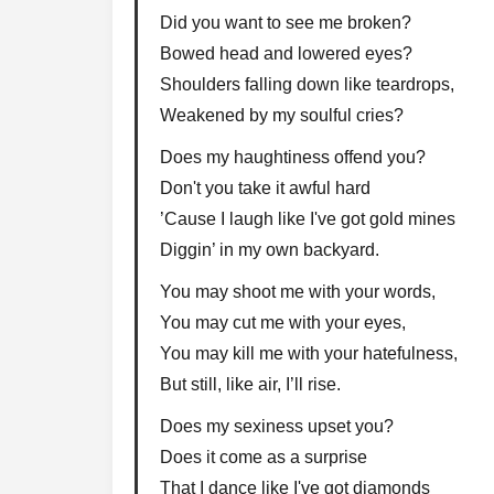
Did you want to see me broken?
Bowed head and lowered eyes?
Shoulders falling down like teardrops,
Weakened by my soulful cries?
Does my haughtiness offend you?
Don't you take it awful hard
’Cause I laugh like I've got gold mines
Diggin’ in my own backyard.
You may shoot me with your words,
You may cut me with your eyes,
You may kill me with your hatefulness,
But still, like air, I’ll rise.
Does my sexiness upset you?
Does it come as a surprise
That I dance like I've got diamonds