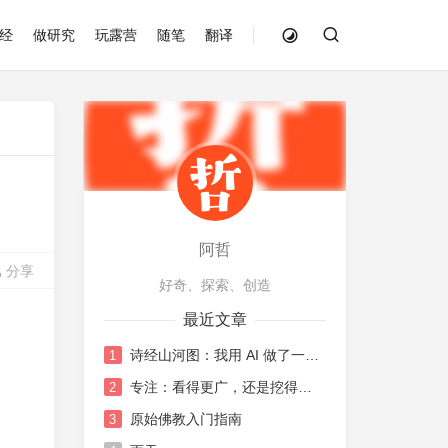
经
做研究
玩露营
随笔
翻译
阿哲
分享
好奇、探索、创造
最近文章
诗经山河图：我用 AI 做了一张《诗经》地图
1
专注：看得更广，还是挖得更深？
2
原始佛教入门指南
3