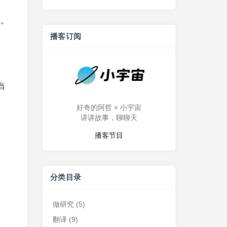
幸。
播客订阅
当
好奇的阿哲 × 小宇宙
讲讲故事，聊聊天
播客节目
分类目录
做研究
(5)
翻译
(9)