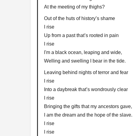
At the meeting of my thighs?
Out of the huts of history’s shame
I rise
Up from a past that’s rooted in pain
I rise
I'm a black ocean, leaping and wide,
Welling and swelling I bear in the tide.
Leaving behind nights of terror and fear
I rise
Into a daybreak that’s wondrously clear
I rise
Bringing the gifts that my ancestors gave,
I am the dream and the hope of the slave.
I rise
I rise