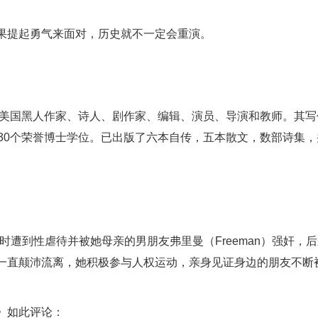
果提起勇气来面对，历史就不一定会重演。
~2014），美国黑人作家、诗人、剧作家、编辑、演员、导演和教师。其
30个荣誉博士学位。已出版了六本自传，五本散文，数部诗集，
时遭到性虐待并被她母亲的男朋友弗里曼（Freeman）强奸，
一直颠沛流离，她积极参与人权运动，亲身见证身边的朋友不断
》如此评论：