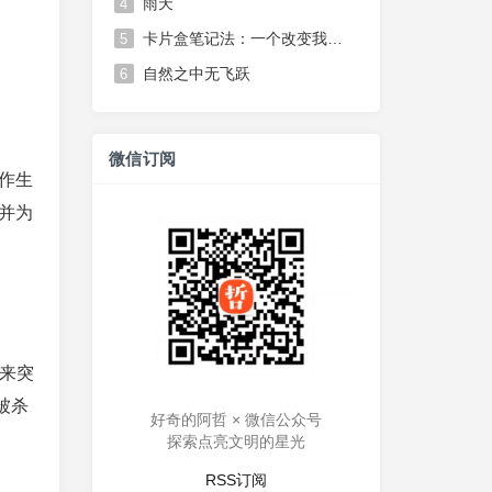
雨天
4
卡片盒笔记法：一个改变我思维方式的笔记系统
5
自然之中无飞跃
6
微信订阅
写作生
并为
后来突
被杀
好奇的阿哲 × 微信公众号
探索点亮文明的星光
RSS订阅