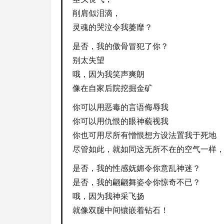
削肩似泪滴，
灵魂的哭泣令我萎靡？
是否，我的傲骨冒犯了你？
别太失望
哦，因为我笑声爽朗
像在自家后院挖掘金矿
你可以用恶毒的言语侮辱我
你可以用仇恨的眼神藐视我
你也可用尽所有憎恨想方设法置我于死地
尽管如此，就如同这无所不在的空气一样
是否，我的性感妩媚令你意乱神迷？
是否，我的翩翩舞姿令你惊奇不已？
哦，因为我神采飞扬
就像双腿中间镶嵌着钻石！