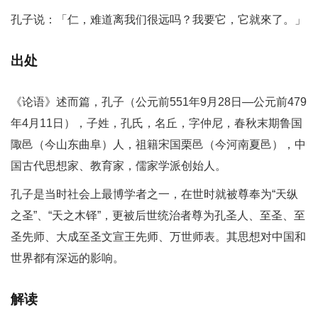
孔子说：「仁，难道离我们很远吗？我要它，它就來了。」
出处
《论语》述而篇，孔子（公元前551年9月28日―公元前479
年4月11日），子姓，孔氏，名丘，字仲尼，春秋末期鲁国
陬邑（今山东曲阜）人，祖籍宋国栗邑（今河南夏邑），中
国古代思想家、教育家，儒家学派创始人。
孔子是当时社会上最博学者之一，在世时就被尊奉为“天纵
之圣”、“天之木铎”，更被后世统治者尊为孔圣人、至圣、至
圣先师、大成至圣文宣王先师、万世师表。其思想对中国和
世界都有深远的影响。
解读