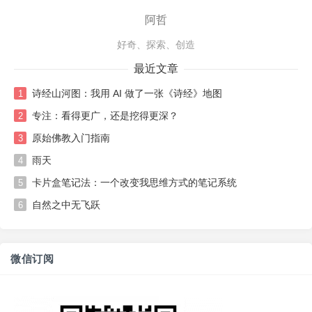
阿哲
好奇、探索、创造
最近文章
诗经山河图：我用 AI 做了一张《诗经》地图
1
专注：看得更广，还是挖得更深？
2
原始佛教入门指南
3
雨天
4
卡片盒笔记法：一个改变我思维方式的笔记系统
5
自然之中无飞跃
6
微信订阅