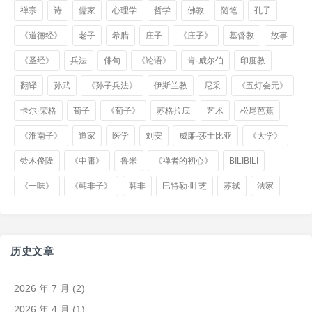
禅宗
诗
儒家
心理学
哲学
佛教
随笔
孔子
《道德经》
老子
希腊
庄子
《庄子》
基督教
故事
《圣经》
兵法
俳句
《论语》
肯·威尔伯
印度教
翻译
孙武
《孙子兵法》
伊斯兰教
尼采
《五灯会元》
卡尔·荣格
荀子
《荀子》
苏格拉底
艺术
松尾芭蕉
《淮南子》
道家
医学
刘安
威廉·莎士比亚
《大学》
铃木俊隆
《中庸》
鲁米
《禅者的初心》
BILIBILI
《一味》
《韩非子》
韩非
巴特勒·叶芝
苏轼
法家
历史文章
2026 年 7 月
(2)
2026 年 4 月
(1)