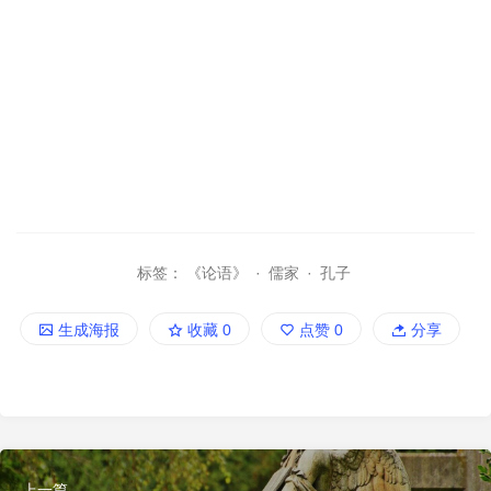
标签：
《论语》
·
儒家
·
孔子
生成海报
收藏
0
点赞
0
分享
上一篇