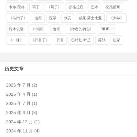
卡尔·荣格
荀子
《荀子》
苏格拉底
艺术
松尾芭蕉
《淮南子》
道家
医学
刘安
威廉·莎士比亚
《大学》
铃木俊隆
《中庸》
鲁米
《禅者的初心》
BILIBILI
《一味》
《韩非子》
韩非
巴特勒·叶芝
苏轼
法家
历史文章
2026 年 7 月
(2)
2026 年 4 月
(1)
2025 年 7 月
(1)
2025 年 3 月
(3)
2024 年 12 月
(1)
2024 年 11 月
(4)