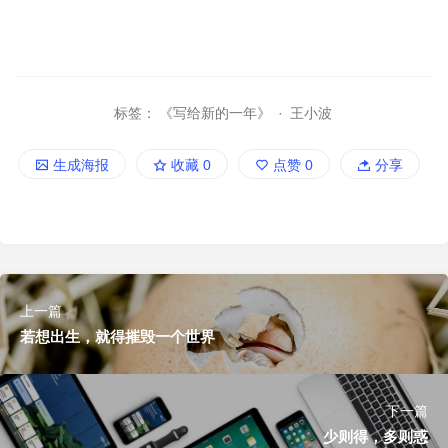
标签：
《写给新的一年》
·
王小波
生成海报
收藏
0
点赞
0
分享
上一篇
若想出生，就得摧毁一个世界
下一篇
少则得，多则惑