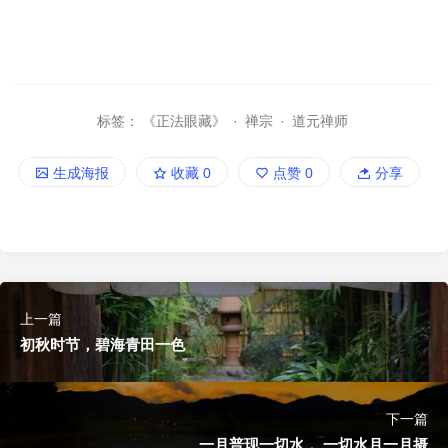
标签：
《正法眼藏》
·
禅宗
·
道元禅师
生成海报
收藏
0
点赞
0
分享
上一篇
初秋时节，碧海青田一色
下一篇
一月普现一切水， 一切水月一月摄