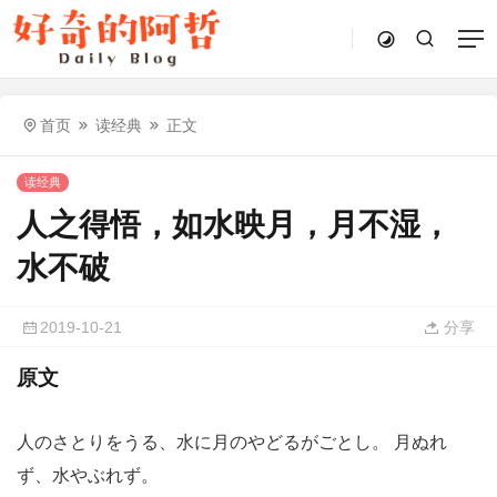
首页
读经典
正文
读经典
人之得悟，如水映月，月不湿，
水不破
2019-10-21
分享
原文
人のさとりをうる、水に月のやどるがごとし。 月ぬれ
ず、水やぶれず。