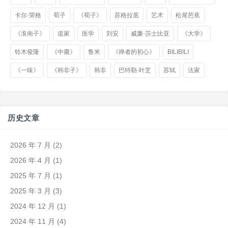
卡尔·荣格
荀子
《荀子》
苏格拉底
艺术
松尾芭蕉
《淮南子》
道家
医学
刘安
威廉·莎士比亚
《大学》
铃木俊隆
《中庸》
鲁米
《禅者的初心》
BILIBILI
《一味》
《韩非子》
韩非
巴特勒·叶芝
苏轼
法家
历史文章
2026 年 7 月
(2)
2026 年 4 月
(1)
2025 年 7 月
(1)
2025 年 3 月
(3)
2024 年 12 月
(1)
2024 年 11 月
(4)