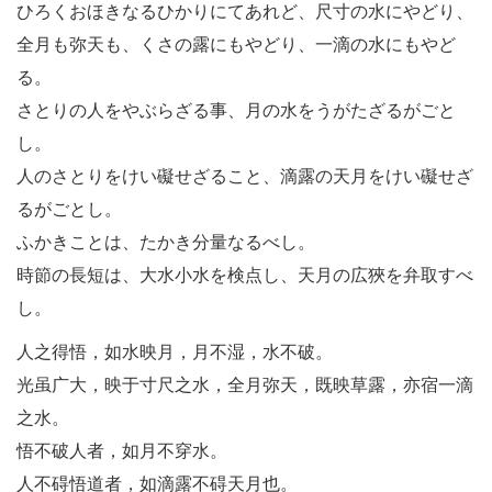
ひろくおほきなるひかりにてあれど、尺寸の水にやどり、
全月も弥天も、くさの露にもやどり、一滴の水にもやど
る。
さとりの人をやぶらざる事、月の水をうがたざるがごと
し。
人のさとりをけい礙せざること、滴露の天月をけい礙せざ
るがごとし。
ふかきことは、たかき分量なるべし。
時節の長短は、大水小水を検点し、天月の広狹を弁取すべ
し。
人之得悟，如水映月，月不湿，水不破。
光虽广大，映于寸尺之水，全月弥天，既映草露，亦宿一滴
之水。
悟不破人者，如月不穿水。
人不碍悟道者，如滴露不碍天月也。