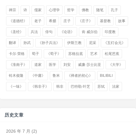
禅宗
诗
儒家
心理学
哲学
佛教
随笔
孔子
《道德经》
老子
希腊
庄子
《庄子》
基督教
故事
《圣经》
兵法
俳句
《论语》
肯·威尔伯
印度教
翻译
孙武
《孙子兵法》
伊斯兰教
尼采
《五灯会元》
卡尔·荣格
荀子
《荀子》
苏格拉底
艺术
松尾芭蕉
《淮南子》
道家
医学
刘安
威廉·莎士比亚
《大学》
铃木俊隆
《中庸》
鲁米
《禅者的初心》
BILIBILI
《一味》
《韩非子》
韩非
巴特勒·叶芝
苏轼
法家
历史文章
2026 年 7 月
(2)