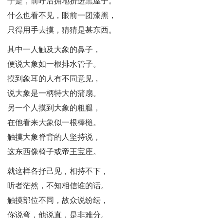
于是，前呼后拥地挤进黑屋子。
什么也看不见，眼前一团漆黑，
只得用手去摸，猜猜是甚东西。
其中一人触及大象的鼻子，
便说大象如一根排水管子。
摸到象耳的人有不同意见，
说大象是一柄特大的蒲扇。
另一个人摸到大象的粗腿，
在他看来大象似一根棒槌。
触摸大象脊背的人坚持说，
这东西像椅子或帝王宝座。
就这样各抒己见，相持不下，
听者茫然，不知相信谁的话。
触摸部位不同，故众说纷纭，
你说弯，他说直，是非难分。