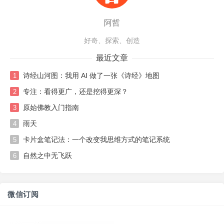
阿哲
好奇、探索、创造
最近文章
诗经山河图：我用 AI 做了一张《诗经》地图
1
专注：看得更广，还是挖得更深？
2
原始佛教入门指南
3
雨天
4
卡片盒笔记法：一个改变我思维方式的笔记系统
5
自然之中无飞跃
6
微信订阅