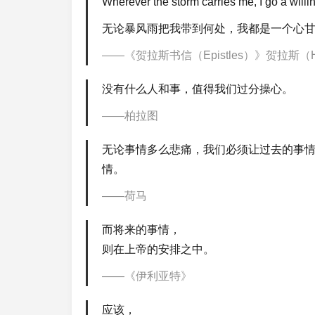
Wherever the storm carries me, I go a willi
无论暴风雨把我带到何处，我都是一个心
《贺拉斯书信（Epistles）》贺拉斯（H
没有什么人和事，值得我们过分操心。
柏拉图
无论事情多么悲痛，我们必须让过去的事
情。
荷马
而将来的事情，
则在上帝的安排之中。
《伊利亚特》
应该，