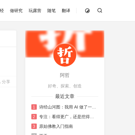
经
做研究
玩露营
随笔
翻译
阿哲
分享
好奇、探索、创造
最近文章
诗经山河图：我用 AI 做了一张《诗经》地图
1
专注：看得更广，还是挖得更深？
2
原始佛教入门指南
3