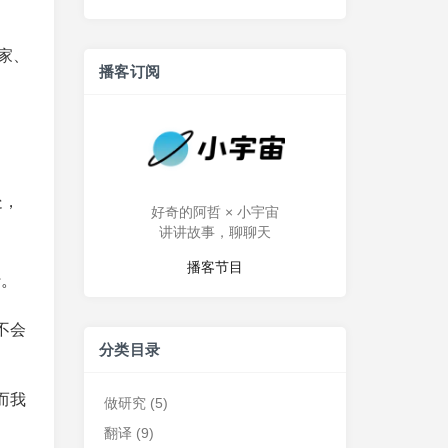
体家、
播客订阅
处，
好奇的阿哲 × 小宇宙
讲讲故事，聊聊天
播客节目
行。
不会
分类目录
而我
做研究
(5)
翻译
(9)