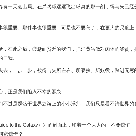
终有一天会出局。在乒乓球远远飞出球桌的那一刻，得与失已经
事很重要、那件事也很重要。可是也不要忘了，在更大的尺度上
活，在此之后，疲惫而贫乏的我们，把消费当做对肉体的奖赏，
的自我。
失去，一步一步，被得与失所左右、所裹挟、所奴役，踏进无尽
心，正是我们陷入不幸的源泉。
们不过是飘荡于世界之海上的小小浮萍，我们只是看不清世界的
 Guide to the Galaxy）》的封面上，印着一个大大的「不要惊慌
又何必惊慌？