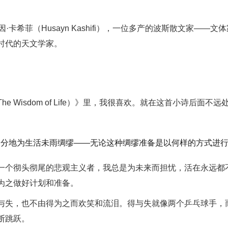
侯赛因·卡希菲（Husayn Kashifi），一位多产的波斯散文家——文
时代的天文学家。
Wisdom of Life）》里，我很喜欢。就在这首小诗后面不远
过分地为生活未雨绸缪——无论这种绸缪准备是以何样的方式进
一个彻头彻尾的悲观主义者，我总是为未来而担忧，活在永远都
为之做好计划和准备。
与失，也不由得为之而欢笑和流泪。得与失就像两个乒乓球手，
断跳跃。