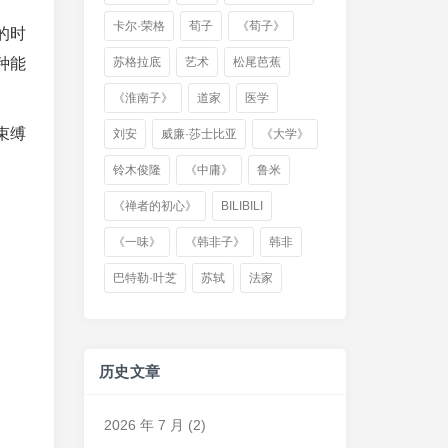
卡尔·荣格
荀子
《荀子》
的时
种能
苏格拉底
艺术
松尾芭蕉
《淮南子》
道家
医学
束缚
刘安
威廉·莎士比亚
《大学》
铃木俊隆
《中庸》
鲁米
《禅者的初心》
BILIBILI
《一味》
《韩非子》
韩非
巴特勒·叶芝
苏轼
法家
历史文章
2026 年 7 月
(2)