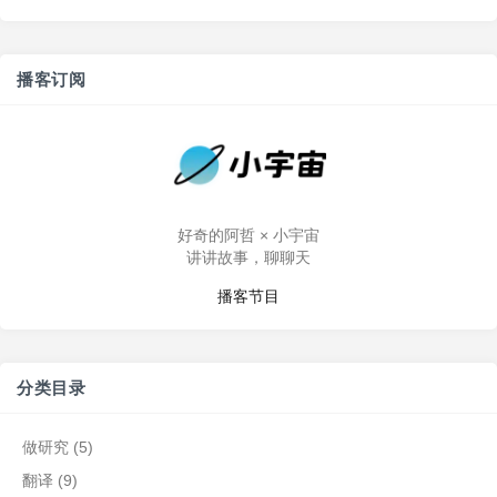
播客订阅
好奇的阿哲 × 小宇宙
讲讲故事，聊聊天
播客节目
分类目录
做研究
(5)
翻译
(9)