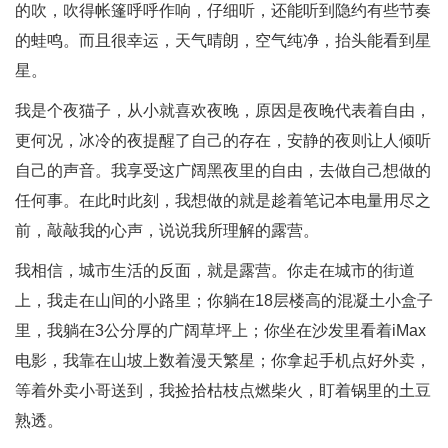
的吹，吹得帐篷呼呼作响，仔细听，还能听到隐约有些节奏
的蛙鸣。而且很幸运，天气晴朗，空气纯净，抬头能看到星
星。
我是个夜猫子，从小就喜欢夜晚，原因是夜晚代表着自由，
更何况，冰冷的夜提醒了自己的存在，安静的夜则让人倾听
自己的声音。我享受这广阔黑夜里的自由，去做自己想做的
任何事。在此时此刻，我想做的就是趁着笔记本电量用尽之
前，敲敲我的心声，说说我所理解的露营。
我相信，城市生活的反面，就是露营。你走在城市的街道
上，我走在山间的小路里；你躺在18层楼高的混凝土小盒子
里，我躺在3公分厚的广阔草坪上；你坐在沙发里看着iMax
电影，我靠在山坡上数着漫天繁星；你拿起手机点好外卖，
等着外卖小哥送到，我捡拾枯枝点燃柴火，盯着锅里的土豆
熟透。