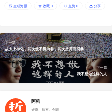
生成海报
收藏
0
点赞
0
分享
上一篇
故太上神化，其次使不得为非，其次赏贤而罚暴
下一篇
我不想做这样的人
阿哲
好奇、探索、创造