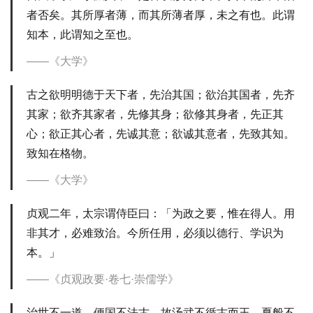
者否矣。其所厚者薄，而其所薄者厚，未之有也。此谓
知本，此谓知之至也。
《大学》
古之欲明明德于天下者，先治其国；欲治其国者，先齐
其家；欲齐其家者，先修其身；欲修其身者，先正其
心；欲正其心者，先诚其意；欲诚其意者，先致其知。
致知在格物。
《大学》
贞观二年，太宗谓侍臣曰：「为政之要，惟在得人。用
非其才，必难致治。今所任用，必须以德行、学识为
本。」
《贞观政要·卷七·崇儒学》
治世不一道，便国不法古。故汤武不循古而王，夏般不