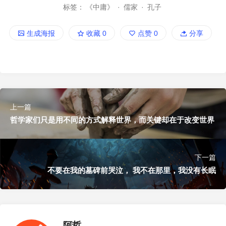
标签：
《中庸》
·
儒家
·
孔子
生成海报
收藏
0
点赞
0
分享
上一篇
哲学家们只是用不同的方式解释世界，而关键却在于改变世界
下一篇
不要在我的墓碑前哭泣， 我不在那里，我没有长眠
阿哲