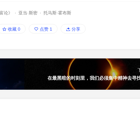
富论》
·
亚当·斯密
·
托马斯·霍布斯
收藏
0
点赞
1
分享
在最黑暗的时刻里，我们必须集中精神去寻