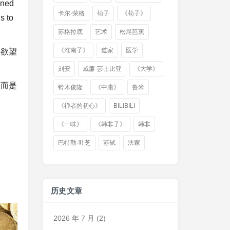
ined
卡尔·荣格
荀子
《荀子》
s to
苏格拉底
艺术
松尾芭蕉
《淮南子》
道家
医学
一欲望
刘安
威廉·莎士比亚
《大学》
。而是
铃木俊隆
《中庸》
鲁米
《禅者的初心》
BILIBILI
《一味》
《韩非子》
韩非
巴特勒·叶芝
苏轼
法家
历史文章
2026 年 7 月
(2)