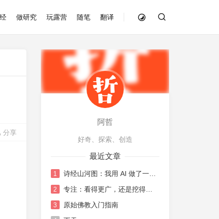
经
做研究
玩露营
随笔
翻译
阿哲
分享
好奇、探索、创造
最近文章
诗经山河图：我用 AI 做了一张《诗经》地图
1
专注：看得更广，还是挖得更深？
2
原始佛教入门指南
3