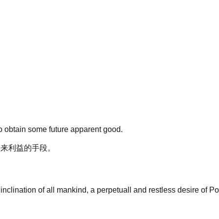
o obtain some future apparent good.
将来利益的手段。
ll inclination of all mankind, a perpetuall and restless desire of P