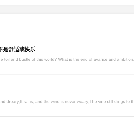
不是舒适或快乐
 dreary;It rains, and the wind is never weary;The vine still clings to 