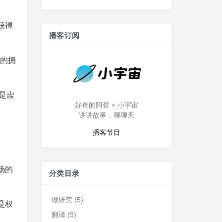
获得
播客订阅
）的拥
是虚
好奇的阿哲 × 小宇宙
讲讲故事，聊聊天
播客节目
场的
分类目录
做研究
(5)
是权
翻译
(9)