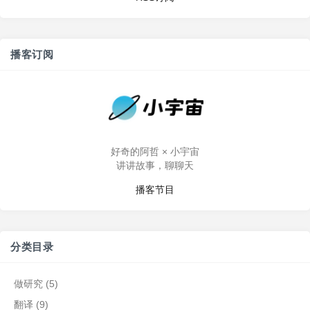
播客订阅
好奇的阿哲 × 小宇宙
讲讲故事，聊聊天
播客节目
分类目录
做研究
(5)
翻译
(9)