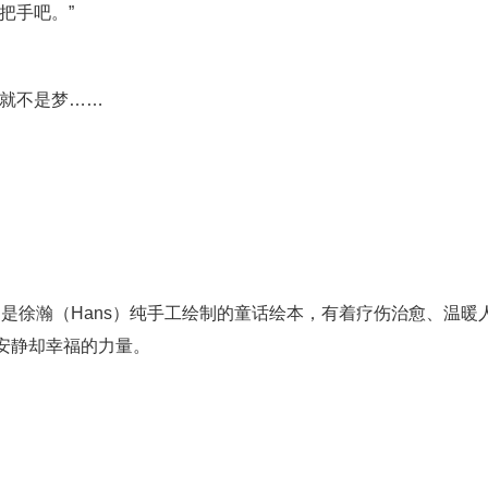
把手吧。”
子就不是梦……
）篇，是徐瀚（Hans）纯手工绘制的童话绘本，有着疗伤治愈、温暖
安静却幸福的力量。