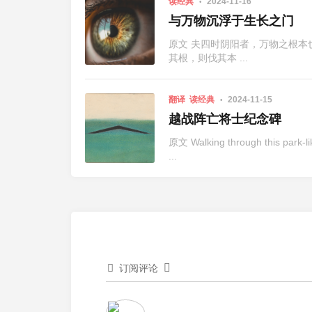
读经典
2024-11-16
与万物沉浮于生长之门
原文 夫四时阴阳者，万物之根
其根，则伐其本 ...
翻译
读经典
2024-11-15
越战阵亡将士纪念碑
原文 Walking through this park-like
...
订阅评论