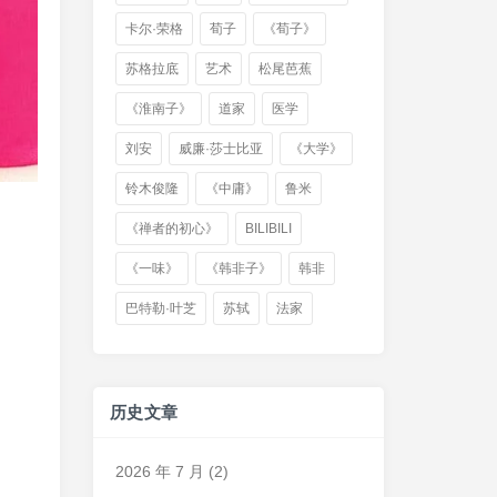
卡尔·荣格
荀子
《荀子》
苏格拉底
艺术
松尾芭蕉
《淮南子》
道家
医学
刘安
威廉·莎士比亚
《大学》
铃木俊隆
《中庸》
鲁米
《禅者的初心》
BILIBILI
《一味》
《韩非子》
韩非
巴特勒·叶芝
苏轼
法家
历史文章
2026 年 7 月
(2)