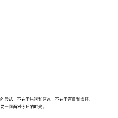
。
鲜的尝试，不在于错误和原谅，不在于盲目和崇拜。
也要一同面对今后的时光。