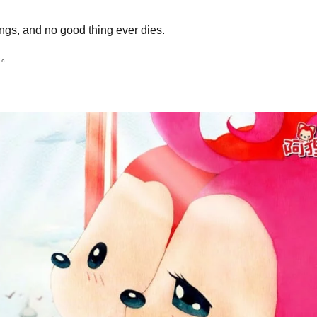
ings, and no good thing ever dies.
零。