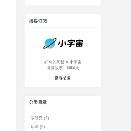
播客订阅
好奇的阿哲 × 小宇宙
讲讲故事，聊聊天
播客节目
分类目录
做研究
(5)
翻译
(9)