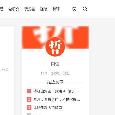
经
做研究
玩露营
随笔
翻译
阿哲
分享
好奇、探索、创造
最近文章
诗经山河图：我用 AI 做了一张《诗经》地图
1
专注：看得更广，还是挖得更深？
2
原始佛教入门指南
3