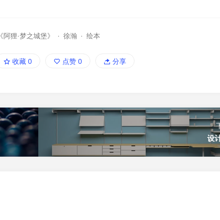
《阿狸·梦之城堡》
·
徐瀚
·
绘本
收藏
0
点赞
0
分享
设