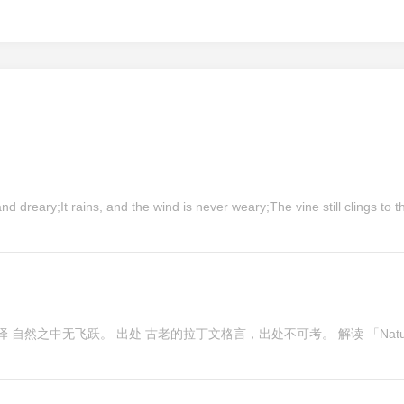
 dreary;It rains, and the wind is never weary;The vine still clings to 
altum. 翻译 自然之中无飞跃。 出处 古老的拉丁文格言，出处不可考。 解读 「Natu