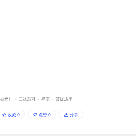
灯会元》
·
二祖慧可
·
禅宗
·
菩提达摩
收藏
0
点赞
0
分享