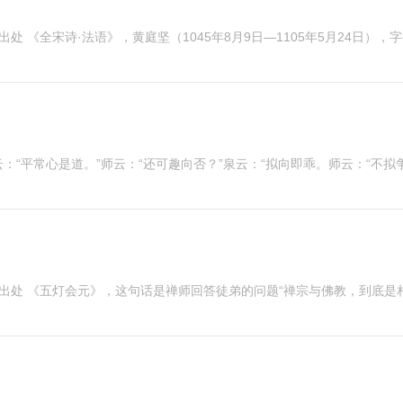
处 《全宋诗·法语》，黄庭坚（1045年8月9日—1105年5月24日），
云：“平常心是道。”师云：“还可趣向否？”泉云：“拟向即乖。师云：“不拟
 出处 《五灯会元》，这句话是禅师回答徒弟的问题“禅宗与佛教，到底是