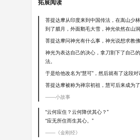
拓展阅读
菩提达摩从印度来到中国传法，在嵩山少
到了腊月，外面鹅毛大雪，神光依然在山
菩提达摩问神光有什么事，神光说想求教
神光为表达自己的决心，拿刀割下了自己
法。
于是给他改名为“慧可”，然后就有了这段对
菩提达摩被称为禅宗初祖，慧可后来成为
小故事
“云何应住？云何降伏其心？”
“应无所住而生其心。”
《金刚经》