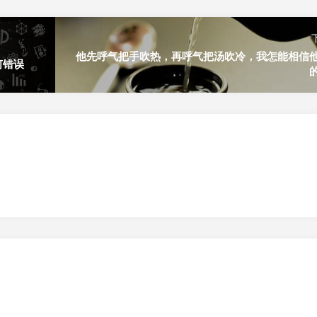
他先呼气把手吹热，再呼气把汤吹冷，我怎能相信
何错误