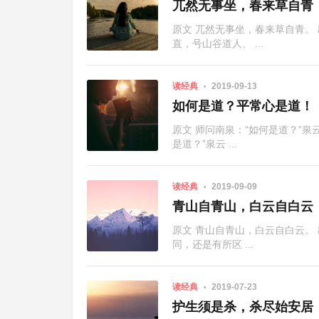
兀然无事坐，春来草自青
原文 兀然无事坐，春来草自青。 出
直，号山谷道人、 ...
读经典
2019-09-13
如何是道？平常心是道！
原文 师问南泉：“如何是道？”泉
是道？”泉云 ...
读经典
2019-09-09
青山自青山，白云自白云
原文 青山自青山，白云自白云。
同，还是有所区 ...
读经典
2019-07-23
护生须是杀，杀尽始安居