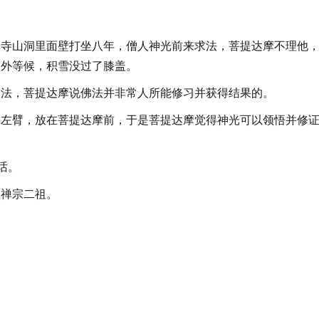
林寺山洞里面壁打坐八年，僧人神光前来求法，菩提达摩不理他
洞外等候，积雪没过了膝盖。
佛法，菩提达摩说佛法并非常人所能修习并获得结果的。
的左臂，放在菩提达摩前，于是菩提达摩觉得神光可以领悟并修
话。
了禅宗二祖。