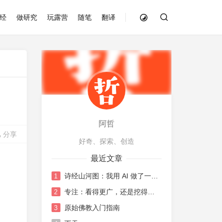
经
做研究
玩露营
随笔
翻译
阿哲
分享
好奇、探索、创造
最近文章
诗经山河图：我用 AI 做了一张《诗经》地图
1
专注：看得更广，还是挖得更深？
2
原始佛教入门指南
3