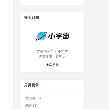
播客订阅
好奇的阿哲 × 小宇宙
讲讲故事，聊聊天
播客节目
分类目录
做研究
(5)
翻译
(9)