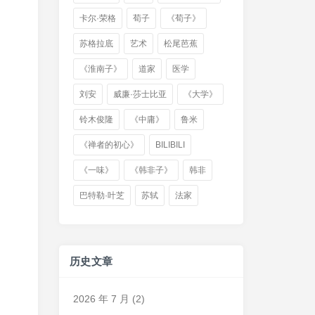
卡尔·荣格
荀子
《荀子》
苏格拉底
艺术
松尾芭蕉
《淮南子》
道家
医学
刘安
威廉·莎士比亚
《大学》
铃木俊隆
《中庸》
鲁米
《禅者的初心》
BILIBILI
《一味》
《韩非子》
韩非
巴特勒·叶芝
苏轼
法家
历史文章
2026 年 7 月
(2)