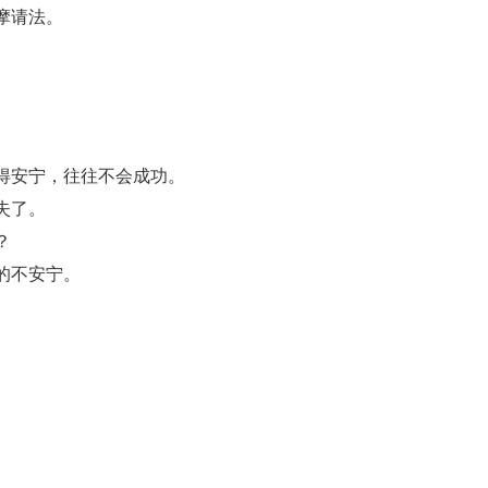
摩请法。
得安宁，往往不会成功。
失了。
？
的不安宁。