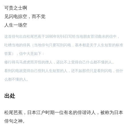
可贵之士啊
见闪电掠空，而不觉
人生一场空
这首俳句出自松尾芭蕉于1690年9月6日写给当地朋友菅沼曲水的信中，
吐槽当地的俳风（当地俳句只要写到闪电，基本都是关于人生短暂的标准
答案），信中大意如下：
修行得马马虎虎而开悟的僧人，还比不上觉得自己什么都不懂的人。
看到闪电就觉得自己悟到人生短暂的人，还不如那些只是看到闪电，但什
么都不懂的人。
出处
松尾芭蕉，日本江户时期一位有名的俳谐诗人，被称为日本
俳句之神。