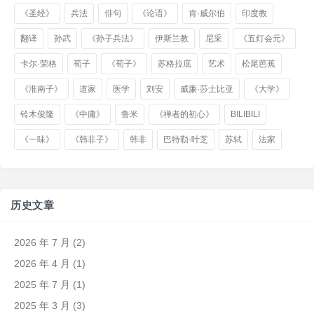
《圣经》
兵法
俳句
《论语》
肯·威尔伯
印度教
翻译
孙武
《孙子兵法》
伊斯兰教
尼采
《五灯会元》
卡尔·荣格
荀子
《荀子》
苏格拉底
艺术
松尾芭蕉
《淮南子》
道家
医学
刘安
威廉·莎士比亚
《大学》
铃木俊隆
《中庸》
鲁米
《禅者的初心》
BILIBILI
《一味》
《韩非子》
韩非
巴特勒·叶芝
苏轼
法家
历史文章
2026 年 7 月
(2)
2026 年 4 月
(1)
2025 年 7 月
(1)
2025 年 3 月
(3)