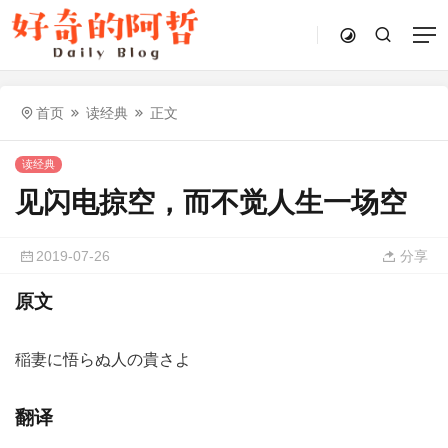
首页
读经典
正文
读经典
见闪电掠空，而不觉人生一场空
2019-07-26
分享
原文
稲妻に悟らぬ人の貴さよ
翻译