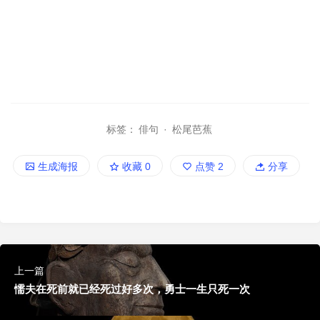
标签：
俳句
·
松尾芭蕉
生成海报
收藏
0
点赞
2
分享
上一篇
懦夫在死前就已经死过好多次，勇士一生只死一次