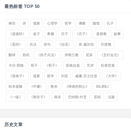
最热标签 TOP 50
禅宗
诗
儒家
心理学
哲学
佛教
随笔
孔子
《道德经》
老子
希腊
庄子
《庄子》
基督教
故事
《圣经》
兵法
俳句
《论语》
肯·威尔伯
印度教
翻译
孙武
《孙子兵法》
伊斯兰教
尼采
《五灯会元》
卡尔·荣格
荀子
《荀子》
苏格拉底
艺术
松尾芭蕉
《淮南子》
道家
医学
刘安
威廉·莎士比亚
《大学》
铃木俊隆
《中庸》
鲁米
《禅者的初心》
BILIBILI
《一味》
《韩非子》
韩非
巴特勒·叶芝
苏轼
法家
历史文章