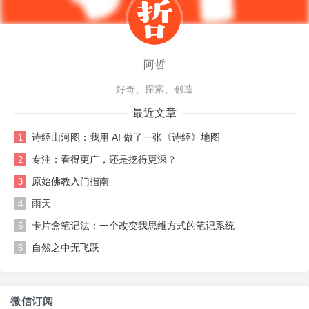
阿哲
好奇、探索、创造
最近文章
诗经山河图：我用 AI 做了一张《诗经》地图
1
专注：看得更广，还是挖得更深？
2
原始佛教入门指南
3
雨天
4
卡片盒笔记法：一个改变我思维方式的笔记系统
5
自然之中无飞跃
6
微信订阅