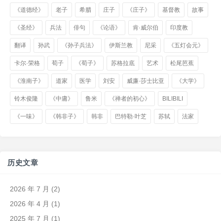
《道德经》
老子
希腊
庄子
《庄子》
基督教
故事
《圣经》
兵法
俳句
《论语》
肯·威尔伯
印度教
翻译
孙武
《孙子兵法》
伊斯兰教
尼采
《五灯会元》
卡尔·荣格
荀子
《荀子》
苏格拉底
艺术
松尾芭蕉
《淮南子》
道家
医学
刘安
威廉·莎士比亚
《大学》
铃木俊隆
《中庸》
鲁米
《禅者的初心》
BILIBILI
《一味》
《韩非子》
韩非
巴特勒·叶芝
苏轼
法家
历史文章
2026 年 7 月
(2)
2026 年 4 月
(1)
2025 年 7 月
(1)