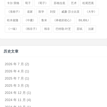
卡尔·荣格
荀子
《荀子》
苏格拉底
艺术
松尾芭蕉
《淮南子》
道家
医学
刘安
威廉·莎士比亚
《大学》
铃木俊隆
《中庸》
鲁米
《禅者的初心》
BILIBILI
《一味》
《韩非子》
韩非
巴特勒·叶芝
苏轼
法家
历史文章
2026 年 7 月
(2)
2026 年 4 月
(1)
2025 年 7 月
(1)
2025 年 3 月
(3)
2024 年 12 月
(1)
2024 年 11 月
(4)