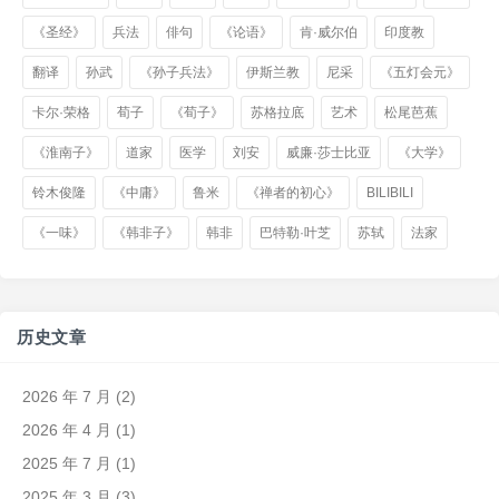
《圣经》
兵法
俳句
《论语》
肯·威尔伯
印度教
翻译
孙武
《孙子兵法》
伊斯兰教
尼采
《五灯会元》
卡尔·荣格
荀子
《荀子》
苏格拉底
艺术
松尾芭蕉
《淮南子》
道家
医学
刘安
威廉·莎士比亚
《大学》
铃木俊隆
《中庸》
鲁米
《禅者的初心》
BILIBILI
《一味》
《韩非子》
韩非
巴特勒·叶芝
苏轼
法家
历史文章
2026 年 7 月
(2)
2026 年 4 月
(1)
2025 年 7 月
(1)
2025 年 3 月
(3)