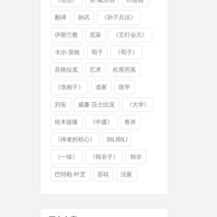
《论语》
肯·威尔伯
印度教
翻译
孙武
《孙子兵法》
伊斯兰教
尼采
《五灯会元》
卡尔·荣格
荀子
《荀子》
苏格拉底
艺术
松尾芭蕉
《淮南子》
道家
医学
刘安
威廉·莎士比亚
《大学》
铃木俊隆
《中庸》
鲁米
《禅者的初心》
BILIBILI
《一味》
《韩非子》
韩非
巴特勒·叶芝
苏轼
法家