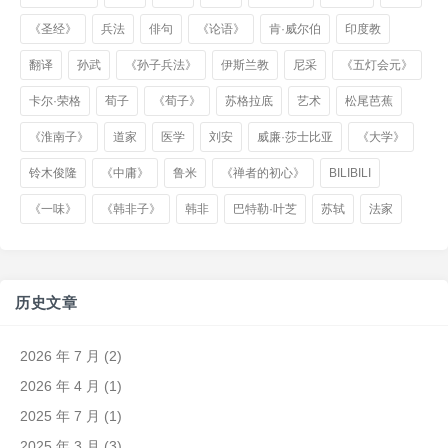
《圣经》
兵法
俳句
《论语》
肯·威尔伯
印度教
翻译
孙武
《孙子兵法》
伊斯兰教
尼采
《五灯会元》
卡尔·荣格
荀子
《荀子》
苏格拉底
艺术
松尾芭蕉
《淮南子》
道家
医学
刘安
威廉·莎士比亚
《大学》
铃木俊隆
《中庸》
鲁米
《禅者的初心》
BILIBILI
《一味》
《韩非子》
韩非
巴特勒·叶芝
苏轼
法家
历史文章
2026 年 7 月
(2)
2026 年 4 月
(1)
2025 年 7 月
(1)
2025 年 3 月
(3)