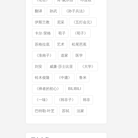
《论语》
肯·威尔伯
印度教
翻译
孙武
《孙子兵法》
伊斯兰教
尼采
《五灯会元》
卡尔·荣格
荀子
《荀子》
苏格拉底
艺术
松尾芭蕉
《淮南子》
道家
医学
刘安
威廉·莎士比亚
《大学》
铃木俊隆
《中庸》
鲁米
《禅者的初心》
BILIBILI
《一味》
《韩非子》
韩非
巴特勒·叶芝
苏轼
法家