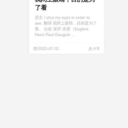
了看
原文 I shut my eyes in order to
see. 翻译 我闭上眼睛，目的是为了
看。 出处 保罗·高更（Eugène
Henri Paul Gauguin ...
2022-07-31
分享