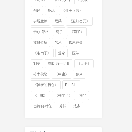
《论语》
肯·威尔伯
印度教
翻译
孙武
《孙子兵法》
伊斯兰教
尼采
《五灯会元》
卡尔·荣格
荀子
《荀子》
苏格拉底
艺术
松尾芭蕉
《淮南子》
道家
医学
刘安
威廉·莎士比亚
《大学》
铃木俊隆
《中庸》
鲁米
《禅者的初心》
BILIBILI
《一味》
《韩非子》
韩非
巴特勒·叶芝
苏轼
法家