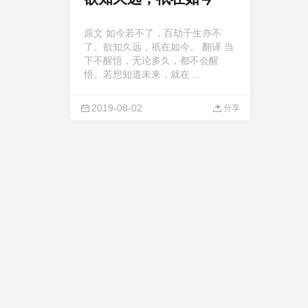
原文 如今若不了，百劫千生亦不
了。欲知久远，祇在如今。 翻译 当
下不醒悟，无论多久，都不会醒
悟。若想知道未来，就在 ...
2019-08-02
分享