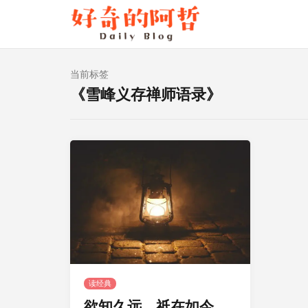
当前标签
《雪峰义存禅师语录》
读经典
欲知久远，祇在如今