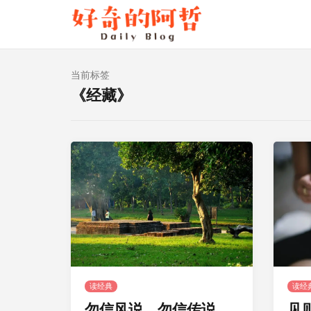
当前标签
《经藏》
读经典
读经
勿信风说，勿信传说，
见