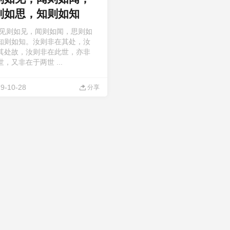
则如思，知则如知
 见则如见，闻则如闻，思则如
知则如知。汝则非在其处，汝
其处故，汝则非在此世，亦非
，又非在于两世 ...
9-10-28
分享