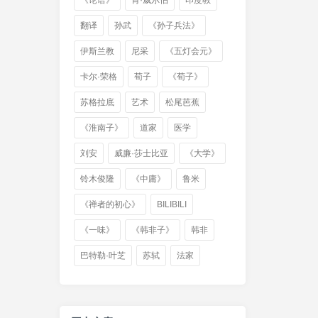
《论语》
肯·威尔伯
印度教
翻译
孙武
《孙子兵法》
伊斯兰教
尼采
《五灯会元》
卡尔·荣格
荀子
《荀子》
苏格拉底
艺术
松尾芭蕉
《淮南子》
道家
医学
刘安
威廉·莎士比亚
《大学》
铃木俊隆
《中庸》
鲁米
《禅者的初心》
BILIBILI
《一味》
《韩非子》
韩非
巴特勒·叶芝
苏轼
法家