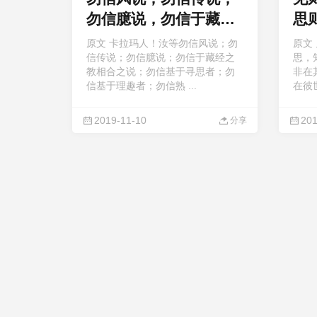
勿信臆说，勿信于藏经
思
之教相合之说
原文 卡拉玛人！汝等勿信风说；勿
原文
信传说；勿信臆说；勿信于藏经之
思，
教相合之说；勿信基于寻思者；勿
非在
信基于理趣者；勿信熟 ...
在彼世
2019-11-10
201
分享