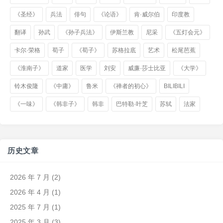
《圣经》
兵法
俳句
《论语》
肯·威尔伯
印度教
翻译
孙武
《孙子兵法》
伊斯兰教
尼采
《五灯会元》
卡尔·荣格
荀子
《荀子》
苏格拉底
艺术
松尾芭蕉
《淮南子》
道家
医学
刘安
威廉·莎士比亚
《大学》
铃木俊隆
《中庸》
鲁米
《禅者的初心》
BILIBILI
《一味》
《韩非子》
韩非
巴特勒·叶芝
苏轼
法家
历史文章
2026 年 7 月
(2)
2026 年 4 月
(1)
2025 年 7 月
(1)
2025 年 3 月
(3)