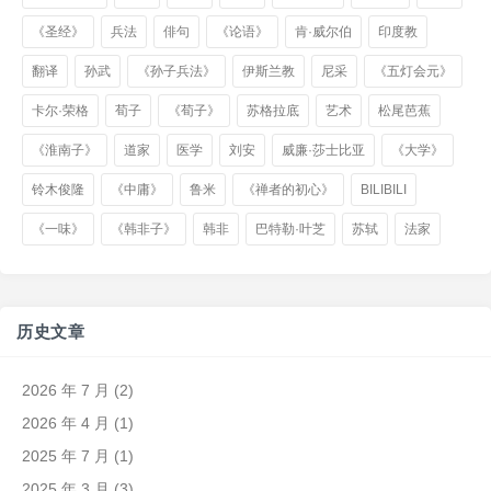
《圣经》
兵法
俳句
《论语》
肯·威尔伯
印度教
翻译
孙武
《孙子兵法》
伊斯兰教
尼采
《五灯会元》
卡尔·荣格
荀子
《荀子》
苏格拉底
艺术
松尾芭蕉
《淮南子》
道家
医学
刘安
威廉·莎士比亚
《大学》
铃木俊隆
《中庸》
鲁米
《禅者的初心》
BILIBILI
《一味》
《韩非子》
韩非
巴特勒·叶芝
苏轼
法家
历史文章
2026 年 7 月
(2)
2026 年 4 月
(1)
2025 年 7 月
(1)
2025 年 3 月
(3)