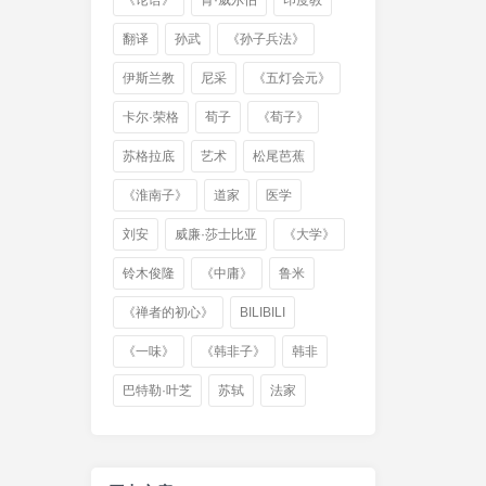
《论语》
肯·威尔伯
印度教
翻译
孙武
《孙子兵法》
伊斯兰教
尼采
《五灯会元》
卡尔·荣格
荀子
《荀子》
苏格拉底
艺术
松尾芭蕉
《淮南子》
道家
医学
刘安
威廉·莎士比亚
《大学》
铃木俊隆
《中庸》
鲁米
《禅者的初心》
BILIBILI
《一味》
《韩非子》
韩非
巴特勒·叶芝
苏轼
法家