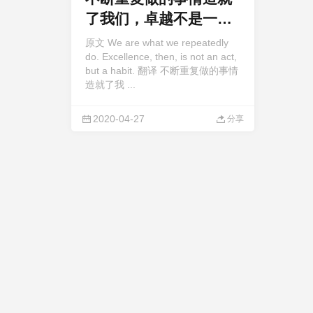
了我们，卓越不是一种
行为，而是一种习惯
原文 We are what we repeatedly
do. Excellence, then, is not an act,
but a habit. 翻译 不断重复做的事情
造就了我 ...
2020-04-27
分享