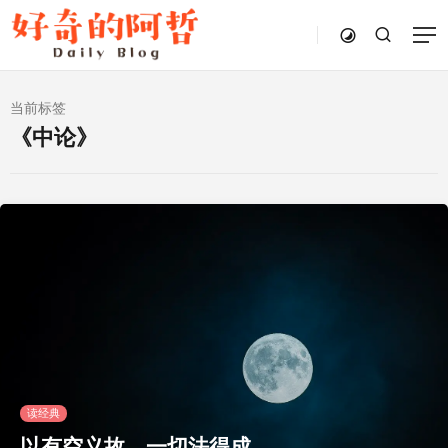
当前标签
《中论》
读经典
以有空义故，一切法得成