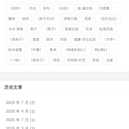
《圣经》
兵法
俳句
《论语》
肯·威尔伯
印度教
翻译
孙武
《孙子兵法》
伊斯兰教
尼采
《五灯会元》
卡尔·荣格
荀子
《荀子》
苏格拉底
艺术
松尾芭蕉
《淮南子》
道家
医学
刘安
威廉·莎士比亚
《大学》
铃木俊隆
《中庸》
鲁米
《禅者的初心》
BILIBILI
《一味》
《韩非子》
韩非
巴特勒·叶芝
苏轼
法家
历史文章
2026 年 7 月
(2)
2026 年 4 月
(1)
2025 年 7 月
(1)
2025 年 3 月
(3)