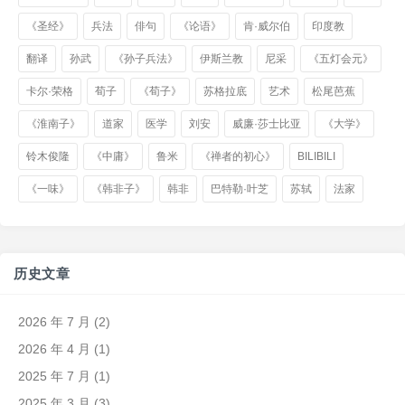
《圣经》
兵法
俳句
《论语》
肯·威尔伯
印度教
翻译
孙武
《孙子兵法》
伊斯兰教
尼采
《五灯会元》
卡尔·荣格
荀子
《荀子》
苏格拉底
艺术
松尾芭蕉
《淮南子》
道家
医学
刘安
威廉·莎士比亚
《大学》
铃木俊隆
《中庸》
鲁米
《禅者的初心》
BILIBILI
《一味》
《韩非子》
韩非
巴特勒·叶芝
苏轼
法家
历史文章
2026 年 7 月
(2)
2026 年 4 月
(1)
2025 年 7 月
(1)
2025 年 3 月
(3)