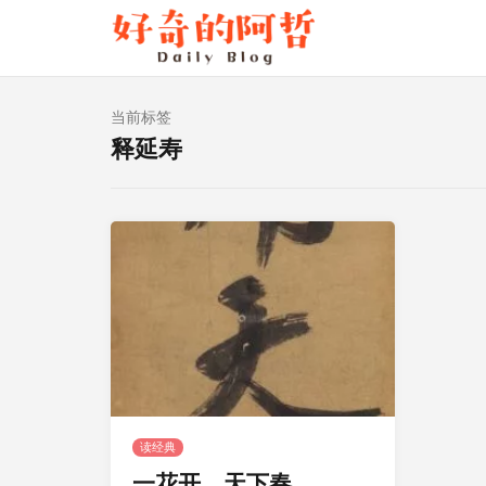
当前标签
释延寿
读经典
一花开，天下春