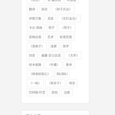
《论语》
肯·威尔伯
印度教
翻译
孙武
《孙子兵法》
伊斯兰教
尼采
《五灯会元》
卡尔·荣格
荀子
《荀子》
苏格拉底
艺术
松尾芭蕉
《淮南子》
道家
医学
刘安
威廉·莎士比亚
《大学》
铃木俊隆
《中庸》
鲁米
《禅者的初心》
BILIBILI
《一味》
《韩非子》
韩非
巴特勒·叶芝
苏轼
法家