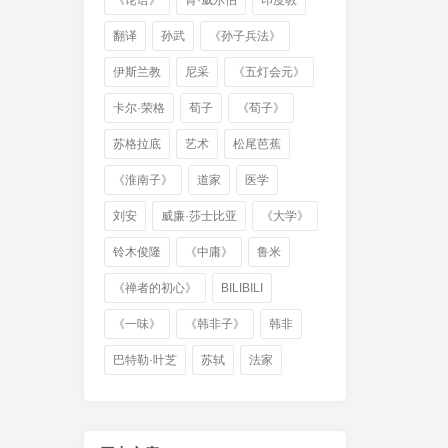
《论语》
肯·威尔伯
印度教
翻译
孙武
《孙子兵法》
伊斯兰教
尼采
《五灯会元》
卡尔·荣格
荀子
《荀子》
苏格拉底
艺术
松尾芭蕉
《淮南子》
道家
医学
刘安
威廉·莎士比亚
《大学》
铃木俊隆
《中庸》
鲁米
《禅者的初心》
BILIBILI
《一味》
《韩非子》
韩非
巴特勒·叶芝
苏轼
法家