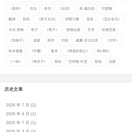
《圣经》
兵法
俳句
《论语》
肯·威尔伯
印度教
翻译
孙武
《孙子兵法》
伊斯兰教
尼采
《五灯会元》
卡尔·荣格
荀子
《荀子》
苏格拉底
艺术
松尾芭蕉
《淮南子》
道家
医学
刘安
威廉·莎士比亚
《大学》
铃木俊隆
《中庸》
鲁米
《禅者的初心》
BILIBILI
《一味》
《韩非子》
韩非
巴特勒·叶芝
苏轼
法家
历史文章
2026 年 7 月
(2)
2026 年 4 月
(1)
2025 年 7 月
(1)
2025 年 3 月
(3)