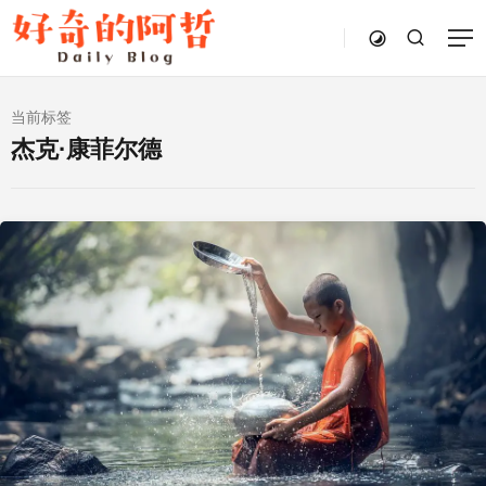
当前标签
杰克·康菲尔德