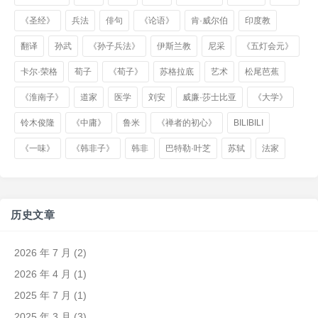
《圣经》
兵法
俳句
《论语》
肯·威尔伯
印度教
翻译
孙武
《孙子兵法》
伊斯兰教
尼采
《五灯会元》
卡尔·荣格
荀子
《荀子》
苏格拉底
艺术
松尾芭蕉
《淮南子》
道家
医学
刘安
威廉·莎士比亚
《大学》
铃木俊隆
《中庸》
鲁米
《禅者的初心》
BILIBILI
《一味》
《韩非子》
韩非
巴特勒·叶芝
苏轼
法家
历史文章
2026 年 7 月
(2)
2026 年 4 月
(1)
2025 年 7 月
(1)
2025 年 3 月
(3)