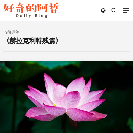
当前标签
《赫拉克利特残篇》