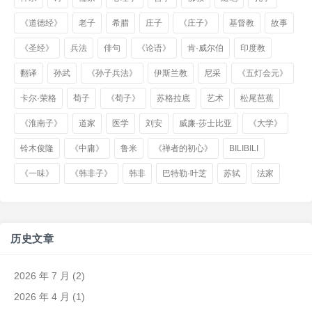
《道德经》
老子
希腊
庄子
《庄子》
基督教
故事
《圣经》
兵法
俳句
《论语》
肯·威尔伯
印度教
翻译
孙武
《孙子兵法》
伊斯兰教
尼采
《五灯会元》
卡尔·荣格
荀子
《荀子》
苏格拉底
艺术
松尾芭蕉
《淮南子》
道家
医学
刘安
威廉·莎士比亚
《大学》
铃木俊隆
《中庸》
鲁米
《禅者的初心》
BILIBILI
《一味》
《韩非子》
韩非
巴特勒·叶芝
苏轼
法家
历史文章
2026 年 7 月
(2)
2026 年 4 月
(1)