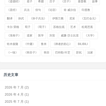
《道德经》
老子
希腊
庄子
《庄子》
基督教
故事
《圣经》
兵法
俳句
《论语》
肯·威尔伯
印度教
翻译
孙武
《孙子兵法》
伊斯兰教
尼采
《五灯会元》
卡尔·荣格
荀子
《荀子》
苏格拉底
艺术
松尾芭蕉
《淮南子》
道家
医学
刘安
威廉·莎士比亚
《大学》
铃木俊隆
《中庸》
鲁米
《禅者的初心》
BILIBILI
《一味》
《韩非子》
韩非
巴特勒·叶芝
苏轼
法家
历史文章
2026 年 7 月
(2)
2026 年 4 月
(1)
2025 年 7 月
(1)