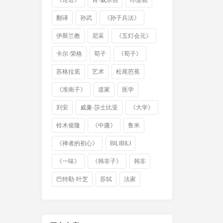
《论语》
肯·威尔伯
印度教
翻译
孙武
《孙子兵法》
伊斯兰教
尼采
《五灯会元》
卡尔·荣格
荀子
《荀子》
苏格拉底
艺术
松尾芭蕉
《淮南子》
道家
医学
刘安
威廉·莎士比亚
《大学》
铃木俊隆
《中庸》
鲁米
《禅者的初心》
BILIBILI
《一味》
《韩非子》
韩非
巴特勒·叶芝
苏轼
法家