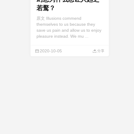
若鹜？
原文 Illusions commend
themselves to us because they
save us pain and allow us to enjoy
pleasure instead. We mu ...
2020-10-05
分享