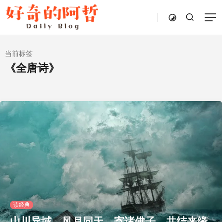
当前标签
《全唐诗》
读经典
山川异域，风月同天，寄诸佛子，共结来缘