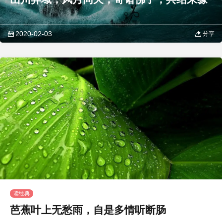
2020-02-03
分享
读经典
芭蕉叶上无愁雨，自是多情听断肠