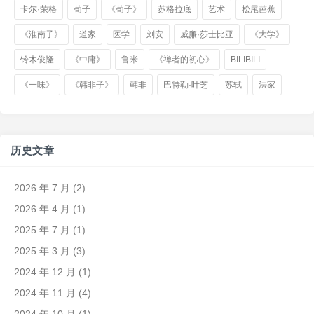
卡尔·荣格
荀子
《荀子》
苏格拉底
艺术
松尾芭蕉
《淮南子》
道家
医学
刘安
威廉·莎士比亚
《大学》
铃木俊隆
《中庸》
鲁米
《禅者的初心》
BILIBILI
《一味》
《韩非子》
韩非
巴特勒·叶芝
苏轼
法家
历史文章
2026 年 7 月
(2)
2026 年 4 月
(1)
2025 年 7 月
(1)
2025 年 3 月
(3)
2024 年 12 月
(1)
2024 年 11 月
(4)