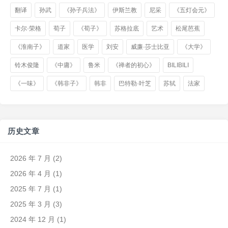
翻译
孙武
《孙子兵法》
伊斯兰教
尼采
《五灯会元》
卡尔·荣格
荀子
《荀子》
苏格拉底
艺术
松尾芭蕉
《淮南子》
道家
医学
刘安
威廉·莎士比亚
《大学》
铃木俊隆
《中庸》
鲁米
《禅者的初心》
BILIBILI
《一味》
《韩非子》
韩非
巴特勒·叶芝
苏轼
法家
历史文章
2026 年 7 月
(2)
2026 年 4 月
(1)
2025 年 7 月
(1)
2025 年 3 月
(3)
2024 年 12 月
(1)